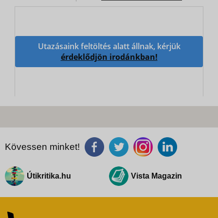
Utazásaink feltöltés alatt állnak, kérjük
érdeklődjön irodánkban!
Kövessen minket!
Útikritika.hu
Vista Magazin