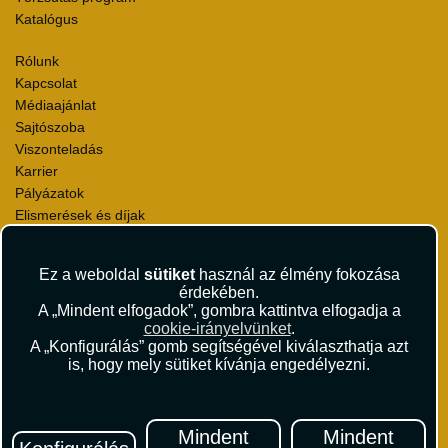
Katalógus
Rólunk
Kapcsolat
Médiaajánlat
Sajtószoba
Viszonteladás
Karrier
Pályázatok
Elismerések és díjak
Környezettudatosság
Ez a weboldal
sütiket
használ az élmény fokozása
Utazási Csomag Szerződési Feltételek
érdekében.
Útlemondás-biztosítás Szerződési Feltételek
A „Mindent elfogadok”, gombra kattintva elfogadja a
Utasbiztosítás Szerződési Feltételek
cookie-irányelvünket
.
Repülőjegy Szerződési Feltételek
A „Konfigurálás” gomb segítségével kiválaszthatja azt
is, hogy mely sütiket kívánja engedélyezni.
Adatvédelem
Impresszum
Hírlevél
Mindent
Mindent