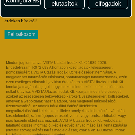
Konfigurálás
elutasítok
elfogadok
Iratkozzon fel Magyarország egyik legszínesebb utazási
hírlevelére! Értesüljön időben a legfrissebb utazási akciókról és
érdekes hírekről!
Feliratkozom
Minden jog fenntartva. VISTA Utazási Irodák Kft. © 1989-2026.
Engedélyszám: R0727/93 A honlapon közölt adatok teljességéért,
pontosságáért a VISTA Utazási Irodák Kft. felelősséget nem vállal. A
megjelenített információk elírásokat, pontatlanságot tartalmazhatnak, ezért
ezen esetleges elírások kijavítása érdekében a VISTA Utazási Irodák Kft.
fenntartja magának a jogot, hogy ezeket minden külön előzetes értesítés
nélkül kijavítsa. A VISTA Utazási Irodák Kft. kizárja minden felelősségét
azokért az esetlegesen bekövetkező károkért, veszteségekért, költségekért,
amelyek a weboldalak használatából, nem megfelelő működéséből,
üzemzavarából, az adatok bárki által történő illetéktelen
megváltoztatásából keletkeznek, illetve amelyek az információtovábbítási
késedelemből, számítógépes vírusból, vonal- vagy rendszerhibából, vagy
más hasonló okból származnak. A VISTA Utazási Irodák Kft. weboldalain
található összes információ, kép és egyéb anyag másolása, felhasználása
(kivétel: szöveg idézés forrás megjelöléssel) csak a VISTA Utazási Irodák