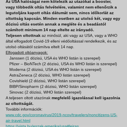
Az USA hatóságai nem kötelezik az utazókat a booster,
vagy többedik oltás felvételére, valamint nem ellenőrzik a
legutoljára kapott oltás dátumát sem, nincs időkorlát az
oltottság kapcsán. Minden esetben az utolsó két, vagy egy
dózisú oltás esetén annak a megléte és a beadástól
számított minimum 14 nap eltelte az irányadó.
Teljesen oltottnak
az minősül, aki vagy az USA, vagy a WHO
által elfogadott Covid-19 elleni védőoltással rendelkezik, és az
utolsó oltásától számítva eltelt 14 nap.
Elfogadott oltóanyagok:
Janssen (1 dózisú, USA és WHO listán is szerepel)
Pfizer – BioNTech (2 dózisú, USA és WHO listán is szerepel)
Moderna (2 dózisú, USA és WHO listán is szerepel)
AstraZeneca (2 dózisú, WHO listán szerepel)
Covishield (2 dózisú, WHO listán szerepel)
BIBP/Sinopharm (2 dózisú, WHO listán szerepel)
Sinovac (2 dózisú, WHO listán szerepel)
A teljesen oltott utazónak
megfelelő igazolással kell igazolnia
az oltottságát.
További információk:
www.cdc.gov/coronavirus/2019-ncov/travelers/noncitizens-US-
air-travel.html
https://vista.hu/eszak-amerika/usa#leiras