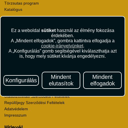
Törzsutas program
Katalógus
Rólunk
Kapcsolat
Ez a weboldal
sütiket
használ az élmény fokozása
Médiaajánlat
érdekében.
Sajtószoba
A „Mindent elfogadok”, gombra kattintva elfogadja a
cookie-irányelvünket
.
Viszonteladás
A „Konfigurálás” gomb segítségével kiválaszthatja azt
Karrier
is, hogy mely sütiket kívánja engedélyezni.
Pályázatok
Elismerések és díjak
Környezettudatosság
Mindent
Mindent
Konfigurálás
elutasítok
elfogadok
Utazási Csomag Szerződési Feltételek
Útlemondás-biztosítás Szerződési Feltételek
Utasbiztosítás Szerződési Feltételek
Repülőjegy Szerződési Feltételek
Adatvédelem
Impresszum
Hírlevél