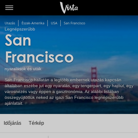
Utazás
Észak-Amerika
USA
San Francisco
Legnépszerűbb
San
Francisco
nyaralások és utak
San Francisco hallatán a legtöbb embernek utazás kapcsán
általában eszébe jut egy nyaralás, egy tengerpart, egy hajóút, egy
városnézés vagy éppen a gasztronómia. Az alábbi listában
összegyűjtöttük neked az igazi San Francisco legnépszerűbb
ajánlatait.
Időjárás
Térkép
t
zatos nézet