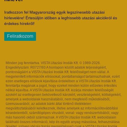
Iratkozzon fel Magyarország egyik legszínesebb utazási
hírlevelére! Értesüljön időben a legfrissebb utazási akciókról és
érdekes hírekről!
Feliratkozom
Minden jog fenntartva. VISTA Utazási Irodák Kft. © 1989-2026.
Engedélyszám: R0727/93 A honlapon közölt adatok teljességéért,
pontosságáért a VISTA Utazási Irodák Kft. felelősséget nem vállal. A
megjelenített információk elírásokat, pontatlanságot tartalmazhatnak, ezért
ezen esetleges elírások kijavítása érdekében a VISTA Utazási Irodák Kft.
fenntartja magának a jogot, hogy ezeket minden külön előzetes értesítés
nélkül kijavítsa. A VISTA Utazási Irodák Kft. kizárja minden felelősségét
azokért az esetlegesen bekövetkező károkért, veszteségekért, költségekért,
amelyek a weboldalak használatából, nem megfelelő működéséből,
üzemzavarából, az adatok bárki által történő illetéktelen
megváltoztatásából keletkeznek, illetve amelyek az információtovábbítási
késedelemből, számítógépes vírusból, vonal- vagy rendszerhibából, vagy
más hasonló okból származnak. A VISTA Utazási Irodák Kft. weboldalain
található összes információ, kép és egyéb anyag másolása, felhasználása
(kivétel: szöveg idézés forrás megjelöléssel) csak a VISTA Utazási Irodák