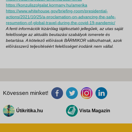
https://konzuliszolgalat.kormany.hu/amerika
https://www.whitehouse.gov/briefing-room/presidential-
actions/2021/10/25/a-proclamation-on-advancing-the-safe-
resumption-of-global-travel-during-the-covid-19-pandemic/
A fenti információk kizárólag tájékoztató jellegűek, az utas saját
felelőssége az aktuális beutazási szabályok ismerete és
betartása. A kötelező előírások BÁRMIKOR változhatnak, azok
előírásszerű teljesítéséért felelősséget irodánk nem vállal.
Kövessen minket!
Útikritika.hu
Vista Magazin