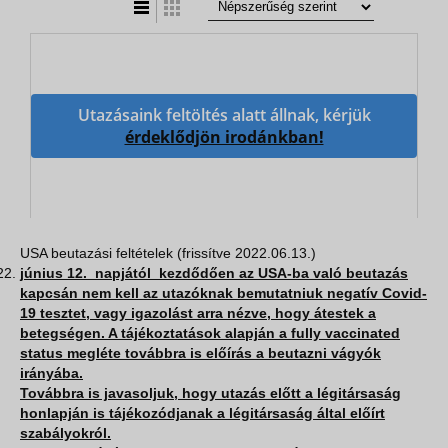
Utazásaink feltöltés alatt állnak, kérjük
érdeklődjön irodánkban!
USA beutazási feltételek (frissítve 2022.06.13.)
június 12. napjától kezdődően az USA-ba való beutazás
kapcsán nem kell az utazóknak bemutatniuk negatív Covid-
19 tesztet, vagy igazolást arra nézve, hogy átestek a
betegségen. A tájékoztatások alapján a fully vaccinated
status megléte továbbra is előírás a beutazni vágyók
irányába.
Továbbra is javasoljuk, hogy utazás előtt a légitársaság
honlapján is tájékozódjanak a légitársaság által előírt
szabályokról.