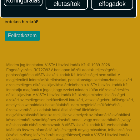
Konfigurálás
elutasítok
elfogadok
Iratkozzon fel Magyarország egyik legszínesebb utazási
hírlevelére! Értesüljön időben a legfrissebb utazási akciókról és
érdekes hírekről!
Feliratkozom
Minden jog fenntartva. VISTA Utazási Irodák Kft. © 1989-2026.
Engedélyszám: R0727/93 A honlapon közölt adatok teljességéért,
pontosságáért a VISTA Utazási Irodák Kft. felelősséget nem vállal. A
megjelenített információk elírásokat, pontatlanságot tartalmazhatnak, ezért
ezen esetleges elírások kijavítása érdekében a VISTA Utazási Irodák Kft.
fenntartja magának a jogot, hogy ezeket minden külön előzetes értesítés
nélkül kijavítsa. A VISTA Utazási Irodák Kft. kizárja minden felelősségét
azokért az esetlegesen bekövetkező károkért, veszteségekért, költségekért,
amelyek a weboldalak használatából, nem megfelelő működéséből,
üzemzavarából, az adatok bárki által történő illetéktelen
megváltoztatásából keletkeznek, illetve amelyek az információtovábbítási
késedelemből, számítógépes vírusból, vonal- vagy rendszerhibából, vagy
más hasonló okból származnak. A VISTA Utazási Irodák Kft. weboldalain
található összes információ, kép és egyéb anyag másolása, felhasználása
(kivétel: szöveg idézés forrás megjelöléssel) csak a VISTA Utazási Irodák