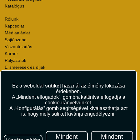
Katalógus
Rólunk
Kapcsolat
Médiaajánlat
Sajtószoba
Viszonteladás
Karrier
Pályázatok
Elismerések és díjak
Környezettudatosság
Ez a weboldal
sütiket
használ az élmény fokozása
Utazási Csomag Szerződési Feltételek
érdekében.
Útlemondás-biztosítás Szerződési Feltételek
A „Mindent elfogadok”, gombra kattintva elfogadja a
Utasbiztosítás Szerződési Feltételek
cookie-irányelvünket
.
Repülőjegy Szerződési Feltételek
A „Konfigurálás” gomb segítségével kiválaszthatja azt
is, hogy mely sütiket kívánja engedélyezni.
Adatvédelem
Impresszum
Hírlevél
Mindent
Mindent