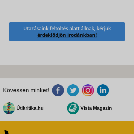
Utazásaink feltöltés alatt állnak, kérjük
érdeklődjön irodánkban!
Kövessen minket!
Útikritika.hu
Vista Magazin