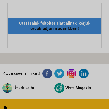
Utazásaink feltöltés alatt állnak, kérjük
érdeklődjön irodánkban!
Kövessen minket!
Útikritika.hu
Vista Magazin