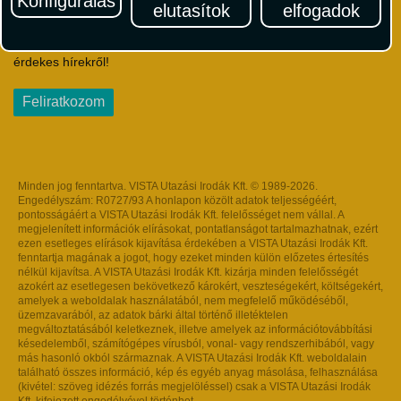
Konfigurálás
elutasítok
elfogadok
Iratkozzon fel Magyarország egyik legszínesebb utazási
hírlevelére! Értesüljön időben a legfrissebb utazási akciókról és
érdekes hírekről!
Feliratkozom
Minden jog fenntartva. VISTA Utazási Irodák Kft. © 1989-2026.
Engedélyszám: R0727/93 A honlapon közölt adatok teljességéért,
pontosságáért a VISTA Utazási Irodák Kft. felelősséget nem vállal. A
megjelenített információk elírásokat, pontatlanságot tartalmazhatnak, ezért
ezen esetleges elírások kijavítása érdekében a VISTA Utazási Irodák Kft.
fenntartja magának a jogot, hogy ezeket minden külön előzetes értesítés
nélkül kijavítsa. A VISTA Utazási Irodák Kft. kizárja minden felelősségét
azokért az esetlegesen bekövetkező károkért, veszteségekért, költségekért,
amelyek a weboldalak használatából, nem megfelelő működéséből,
üzemzavarából, az adatok bárki által történő illetéktelen
megváltoztatásából keletkeznek, illetve amelyek az információtovábbítási
késedelemből, számítógépes vírusból, vonal- vagy rendszerhibából, vagy
más hasonló okból származnak. A VISTA Utazási Irodák Kft. weboldalain
található összes információ, kép és egyéb anyag másolása, felhasználása
(kivétel: szöveg idézés forrás megjelöléssel) csak a VISTA Utazási Irodák