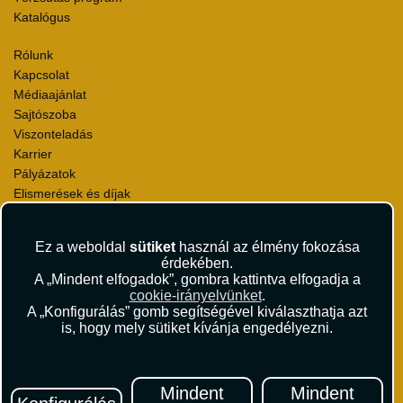
Katalógus
Rólunk
Kapcsolat
Médiaajánlat
Sajtószoba
Viszonteladás
Karrier
Pályázatok
Elismerések és díjak
Környezettudatosság
Ez a weboldal
sütiket
használ az élmény fokozása
Utazási Csomag Szerződési Feltételek
érdekében.
Útlemondás-biztosítás Szerződési Feltételek
A „Mindent elfogadok”, gombra kattintva elfogadja a
Utasbiztosítás Szerződési Feltételek
cookie-irányelvünket
.
Repülőjegy Szerződési Feltételek
A „Konfigurálás” gomb segítségével kiválaszthatja azt
is, hogy mely sütiket kívánja engedélyezni.
Adatvédelem
Impresszum
Hírlevél
Mindent
Mindent