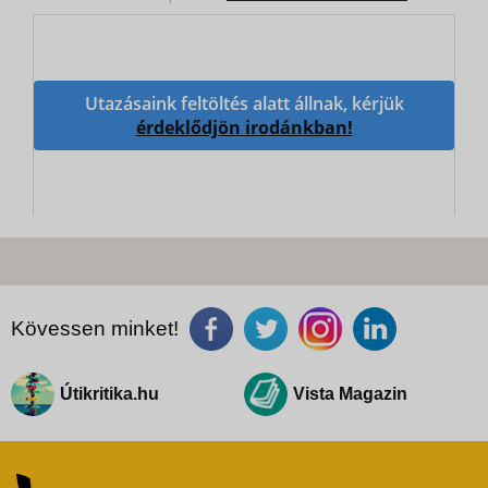
Utazásaink feltöltés alatt állnak, kérjük
érdeklődjön irodánkban!
Kövessen minket!
Útikritika.hu
Vista Magazin