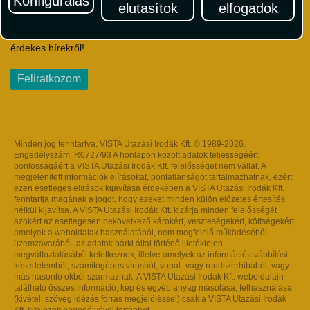
Konfigurálás
elutasítok
elfogadok
Iratkozzon fel Magyarország egyik legszínesebb utazási
hírlevelére! Értesüljön időben a legfrissebb utazási akciókról és
érdekes hírekről!
Feliratkozom
Minden jog fenntartva. VISTA Utazási Irodák Kft. © 1989-2026.
Engedélyszám: R0727/93 A honlapon közölt adatok teljességéért,
pontosságáért a VISTA Utazási Irodák Kft. felelősséget nem vállal. A
megjelenített információk elírásokat, pontatlanságot tartalmazhatnak, ezért
ezen esetleges elírások kijavítása érdekében a VISTA Utazási Irodák Kft.
fenntartja magának a jogot, hogy ezeket minden külön előzetes értesítés
nélkül kijavítsa. A VISTA Utazási Irodák Kft. kizárja minden felelősségét
azokért az esetlegesen bekövetkező károkért, veszteségekért, költségekért,
amelyek a weboldalak használatából, nem megfelelő működéséből,
üzemzavarából, az adatok bárki által történő illetéktelen
megváltoztatásából keletkeznek, illetve amelyek az információtovábbítási
késedelemből, számítógépes vírusból, vonal- vagy rendszerhibából, vagy
más hasonló okból származnak. A VISTA Utazási Irodák Kft. weboldalain
található összes információ, kép és egyéb anyag másolása, felhasználása
(kivétel: szöveg idézés forrás megjelöléssel) csak a VISTA Utazási Irodák