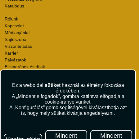
Katalógus
Rólunk
Kapcsolat
Médiaajánlat
Sajtószoba
Viszonteladás
Karrier
Pályázatok
Elismerések és díjak
Környezettudatosság
Ez a weboldal
sütiket
használ az élmény fokozása
Utazási Csomag Szerződési Feltételek
érdekében.
Útlemondás-biztosítás Szerződési Feltételek
A „Mindent elfogadok”, gombra kattintva elfogadja a
Utasbiztosítás Szerződési Feltételek
cookie-irányelvünket
.
Repülőjegy Szerződési Feltételek
A „Konfigurálás” gomb segítségével kiválaszthatja azt
is, hogy mely sütiket kívánja engedélyezni.
Adatvédelem
Impresszum
Hírlevél
Mindent
Mindent