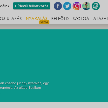
odáink
Hírlevél feliratkozás
OS UTAZÁS
NYARALÁS
BELFÖLD
SZOLGÁLTATÁSA
ban eszébe jut egy nyaralás, egy
ronómia. Az alábbi listában
.