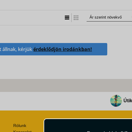
Lista nézet
Táblázatos nézet
t állnak, kérjük
érdeklődjön irodánkban!
Útik
Rólunk
Utazási Csomag Szerződési