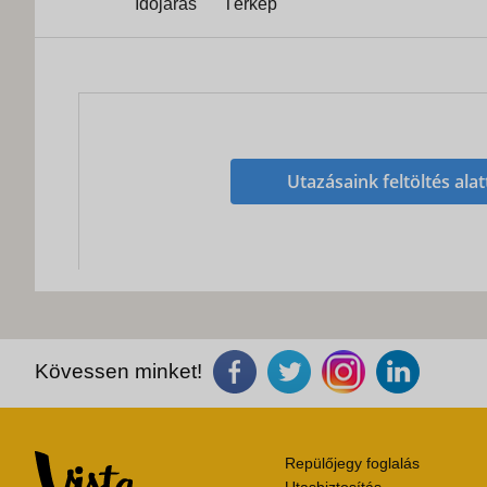
Időjárás
Térkép
Utazásaink feltöltés alat
Kövessen minket!
Repülőjegy foglalás