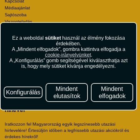
Kapcsolat
Médiaajánlat
Sajtószoba
Viszonteladás
Karrier
Pályázatok
Ez a weboldal
sütiket
használ az élmény fokozása
Elismerések és díjak
érdekében.
A „Mindent elfogadok”, gombra kattintva elfogadja a
Környezettudatosság
cookie-irányelvünket
.
A „Konfigurálás” gomb segítségével kiválaszthatja azt
Utazási Csomag Szerződési Feltételek
is, hogy mely sütiket kívánja engedélyezni.
Útlemondás-biztosítás Szerződési Feltételek
Utasbiztosítás Szerződési Feltételek
Repülőjegy Szerződési Feltételek
Mindent
Mindent
Adatvédelem
Konfigurálás
elutasítok
elfogadok
Impresszum
Hírlevél
Iratkozzon fel Magyarország egyik legszínesebb utazási
hírlevelére! Értesüljön időben a legfrissebb utazási akciókról és
érdekes hírekről!