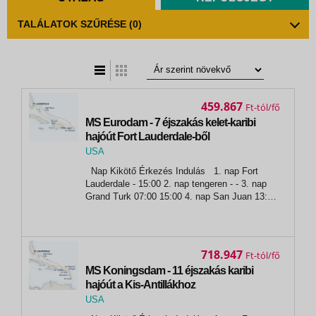
TALÁLATOK SZŰRÉSE
(0)
t
zatos nézet
459.867
Ft
MS Eurodam - 7 éjszakás kelet-karibi
hajóút Fort Lauderdale-ből
USA
,
Nap Kikötő Érkezés Indulás 1. nap Fort
Fort Lauderdale
Lauderdale - 15:00 2. nap tengeren - - 3. nap
Grand Turk 07:00 15:00 4. nap San Juan 13:00
22:00 5. nap St. Thomas 07:00 16:00 6. nap
tengeren - - 7. nap Half Moon Cay 08:00
14:00...
718.947
Ft
MS Koningsdam - 11 éjszakás karibi
hajóút a Kis-Antillákhoz
USA
,