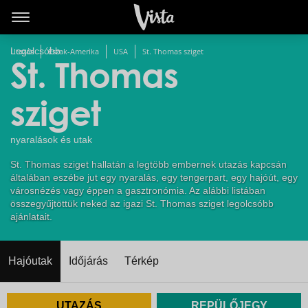
Legolcsóbb
Utazás
Észak-Amerika
USA
St. Thomas sziget
St. Thomas
sziget
nyaralások és utak
St. Thomas sziget hallatán a legtöbb embernek utazás kapcsán
általában eszébe jut egy nyaralás, egy tengerpart, egy hajóút, egy
városnézés vagy éppen a gasztronómia. Az alábbi listában
összegyűjtöttük neked az igazi St. Thomas sziget legolcsóbb
ajánlatait.
Hajóutak
Időjárás
Térkép
UTAZÁS
REPÜLŐJEGY