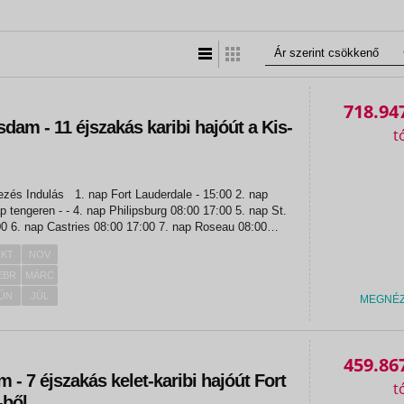
Lista nézet
Táblázatos nézet
718.94
am - 11 éjszakás karibi hajóút a Kis-
au 08:00
KT
NOV
EBR
MÁRC
ÚN
JÚL
MEGNÉ
«
«
459.86
- 7 éjszakás kelet-karibi hajóút Fort
-ből