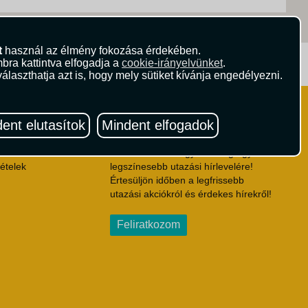
t
használ az élmény fokozása érdekében.
bra kattintva elfogadja a
ritika.hu
cookie-irányelvünket
Vista Magazin
.
álaszthatja azt is, hogy mely sütiket kívánja engedélyezni.
Hírlevél
 Feltételek
ent elutasítok
Mindent elfogadok
ződési Feltételek
eltételek
Iratkozzon fel Magyarország egyik
ételek
legszínesebb utazási hírlevelére!
Értesüljön időben a legfrissebb
utazási akciókról és érdekes hírekről!
Feliratkozom