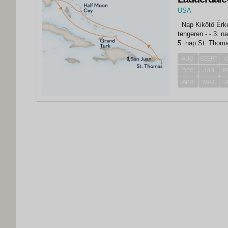
USA
,
Nap Kikötő Érkezés Indulás 1. nap Fort Lauderdale - 15:00 2. nap
Fort Lauderdale
tengeren - - 3. nap Grand Turk 07:00 15:00 4. nap San Juan 13:00 22:00
5. nap St. Thomas 07:00 16:00 6. nap 
08:00 14:00...
AUG
SZEPT
O
DEC
JAN
F
ÁPR
MÁJ
J