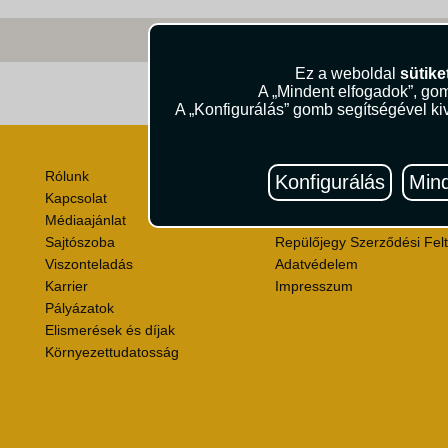
Ez a weboldal
sütike
A „Mindent elfogadok”, gom
Útik
A „Konfigurálás” gomb segítségével kiv
Rólunk
Utazási Csomag Szerződési
Konfigurálás
Mind
Kapcsolat
Útlemondás-biztosítás Szer
Médiaajánlat
Utasbiztosítás Szerződési F
Sajtószoba
Repülőjegy Szerződési Felt
Viszonteladás
Adatvédelem
Karrier
Impresszum
Pályázatok
Elismerések és díjak
Környezettudatosság