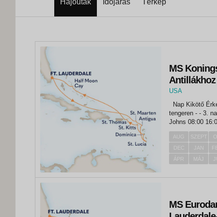
Hajóutak
Időjárás
Térkép
MS Koningsd
Antillákhoz
USA
,
Nap Kikötő Érkezés Indulás 1. nap Fort Lauderdale - 15:00 2. nap
Fort Lauderdale
tengeren - - 3. nap tengeren - - 4. nap Philipsburg 08:00 17:00 5. nap St.
Johns 08:00 16:00 6. nap Castries 08:00 17:00 7. nap Rose
17:00 8....
AUG
SZEPT
O
DEC
JAN
F
ÁPR
MÁJ
J
MS Eurodam 
Lauderdale