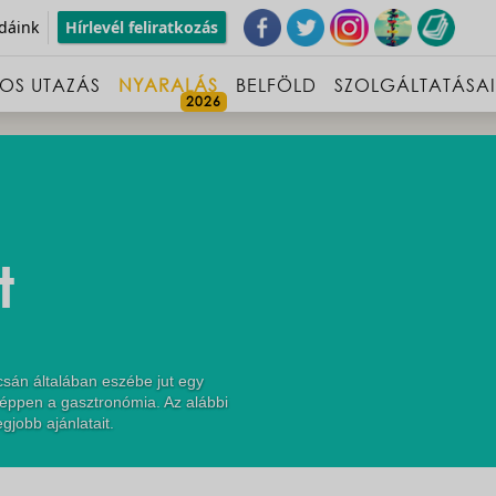
dáink
Hírlevél feliratkozás
OS UTAZÁS
NYARALÁS
BELFÖLD
SZOLGÁLTATÁSA
t
sán általában eszébe jut egy
 éppen a gasztronómia. Az alábbi
gjobb ajánlatait.