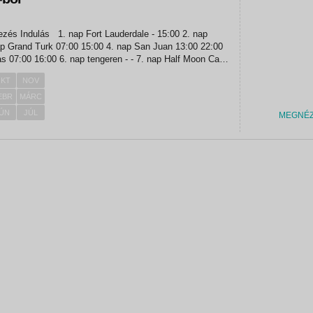
tengeren - - 7. nap Half Moon Cay
KT
NOV
EBR
MÁRC
ÚN
JÚL
MEGNÉ