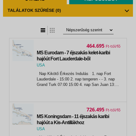
TALÁLATOK SZŰRÉSE
(0)
t
zatos nézet
464.695
Ft
MS Eurodam - 7 éjszakás kelet-karibi
hajóút Fort Lauderdale-ből
USA
,
Nap Kikötő Érkezés Indulás 1. nap Fort
Fort Lauderdale
Lauderdale - 15:00 2. nap tengeren - - 3. nap
Grand Turk 07:00 15:00 4. nap San Juan 13:00
22:00 5. nap St. Thomas 07:00 16:00 6. nap
tengeren - - 7. nap Half Moon Cay 08:00
14:00...
726.495
Ft
MS Koningsdam - 11 éjszakás karibi
hajóút a Kis-Antillákhoz
USA
,