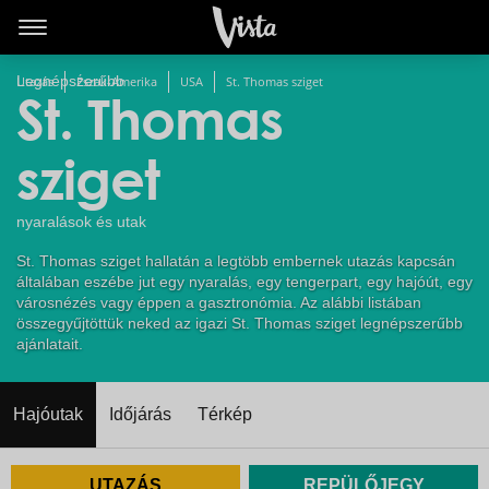
Legnépszerűbb
Utazás
Észak-Amerika
USA
St. Thomas sziget
St. Thomas
sziget
nyaralások és utak
St. Thomas sziget hallatán a legtöbb embernek utazás kapcsán
általában eszébe jut egy nyaralás, egy tengerpart, egy hajóút, egy
városnézés vagy éppen a gasztronómia. Az alábbi listában
összegyűjtöttük neked az igazi St. Thomas sziget legnépszerűbb
ajánlatait.
Hajóutak
Időjárás
Térkép
UTAZÁS
REPÜLŐJEGY