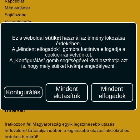
Kapcsolat
Médiaajánlat
Sajtószoba
Viszonteladás
Karrier
Pályázatok
Ez a weboldal
sütiket
használ az élmény fokozása
Elismerések és díjak
érdekében.
A „Mindent elfogadok”, gombra kattintva elfogadja a
Környezettudatosság
cookie-irányelvünket
.
A „Konfigurálás” gomb segítségével kiválaszthatja azt
Utazási Csomag Szerződési Feltételek
is, hogy mely sütiket kívánja engedélyezni.
Útlemondás-biztosítás Szerződési Feltételek
Utasbiztosítás Szerződési Feltételek
Repülőjegy Szerződési Feltételek
Mindent
Mindent
Adatvédelem
Konfigurálás
elutasítok
elfogadok
Impresszum
Hírlevél
Iratkozzon fel Magyarország egyik legszínesebb utazási
hírlevelére! Értesüljön időben a legfrissebb utazási akciókról és
érdekes hírekről!