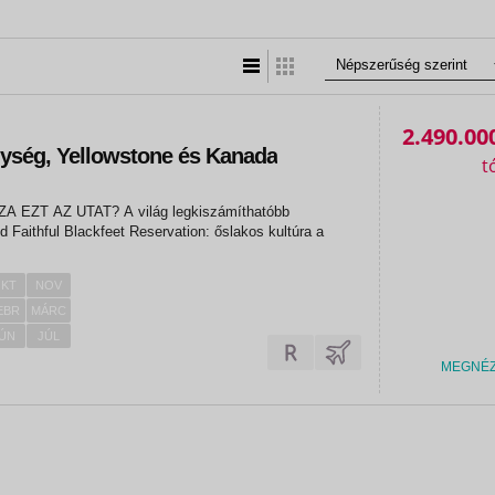
Lista nézet
Táblázatos nézet
2.490.00
gység, Yellowstone és Kanada
AT? A világ legkiszámíthatóbb
rvation: őslakos kultúra a
KT
NOV
EBR
MÁRC
ÚN
JÚL
MEGNÉ
«
«