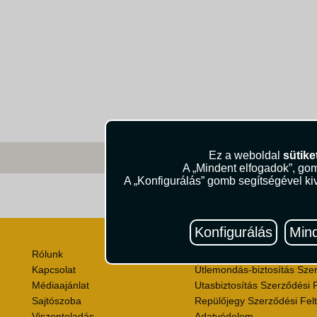
Ez a weboldal
sütike
A „Mindent elfogadok”, gom
A „Konfigurálás” gomb segítségével kiv
Útik
Konfigurálás
Mind
Rólunk
Utazási Csomag Szerződési
Kapcsolat
Útlemondás-biztosítás Szer
Médiaajánlat
Utasbiztosítás Szerződési F
Sajtószoba
Repülőjegy Szerződési Felt
Viszonteladás
Adatvédelem