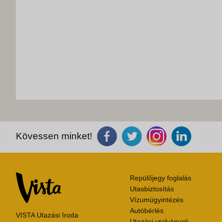
Kövessen minket!
Repülőjegy foglalás
Utasbiztosítás
Vízumügyintézés
Autóbérlés
VISTA Utazási Iroda
Utazási utalványok