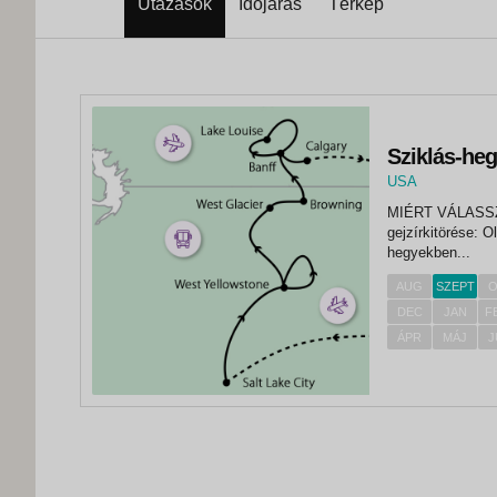
Utazások
Időjárás
Térkép
Sziklás-he
USA
, Calgary
MIÉRT VÁLASSZA EZT AZ UT
gejzírkitörése: Old Faithful Blackfeet Rese
hegyekben...
AUG
SZEPT
O
DEC
JAN
F
ÁPR
MÁJ
J