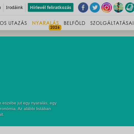
u
Irodáink
Hírlevél feliratkozás
OS UTAZÁS
NYARALÁS
BELFÖLD
SZOLGÁLTATÁSA
 eszébe jut egy nyaralás, egy
ronómia. Az alábbi listában
it.