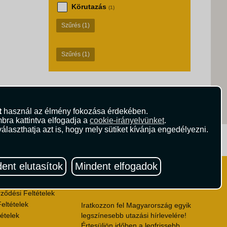
Körutazás
(1)
Szűrés
(1)
Szűrés
(1)
t
használ az élmény fokozása érdekében.
bra kattintva elfogadja a
cookie-irányelvünket
.
álaszthatja azt is, hogy mely sütiket kívánja engedélyezni.
ritika.hu
Vista Magazin
ent elutasítok
Mindent elfogadok
Hírlevél
 Feltételek
ződési Feltételek
eltételek
Iratkozzon fel Magyarország egyik
ételek
legszínesebb utazási hírlevelére!
Értesüljön időben a legfrissebb