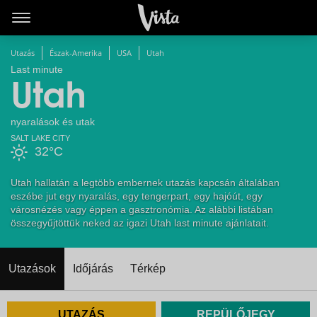
Utazás
Észak-Amerika
USA
Utah
Last minute
Utah
nyaralások és utak
SALT LAKE CITY
32°C
Utah hallatán a legtöbb embernek utazás kapcsán általában
eszébe jut egy nyaralás, egy tengerpart, egy hajóút, egy
városnézés vagy éppen a gasztronómia. Az alábbi listában
összegyűjtöttük neked az igazi Utah last minute ajánlatait.
Utazások
Időjárás
Térkép
UTAZÁS
REPÜLŐJEGY