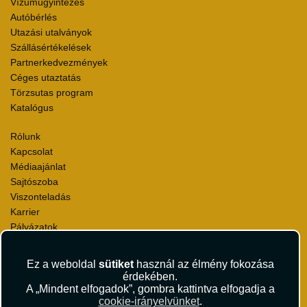
Vízumügyintézés
Autóbérlés
Utazási utalványok
Szállásértékelések
Partnerkedvezmények
Céges utaztatás
Törzsutas program
Katalógus
Rólunk
Kapcsolat
Médiaajánlat
Sajtószoba
Viszonteladás
Karrier
Pályázatok
Elismerések és díjak
Környezettudatosság
Ez a weboldal
sütiket
használ az élmény fokozása
érdekében.
Utazási Csomag Szerződési Feltételek
A „Mindent elfogadok”, gombra kattintva elfogadja a
cookie-irányelvünket
.
Útlemondás-biztosítás Szerződési Feltételek