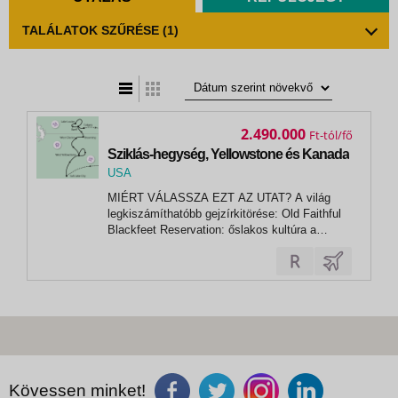
TALÁLATOK SZŰRÉSE
(1)
t
zatos nézet
2.490.000
Ft
Sziklás-hegység, Yellowstone és Kanada
USA
, Calgary
MIÉRT VÁLASSZA EZT AZ UTAT? A világ
legkiszámíthatóbb gejzírkitörése: Old Faithful
Blackfeet Reservation: őslakos kultúra a
hegyekben...
Kövessen minket!