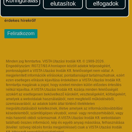
Konfigurálás
elutasítok
elfogadok
Iratkozzon fel Magyarország egyik legszínesebb utazási
hírlevelére! Értesüljön időben a legfrissebb utazási akciókról és
érdekes hírekről!
Feliratkozom
Minden jog fenntartva. VISTA Utazási Irodák Kft. © 1989-2026.
Engedélyszám: R0727/93 A honlapon közölt adatok teljességéért,
pontosságáért a VISTA Utazási Irodák Kft. felelősséget nem vállal. A
megjelenített információk elírásokat, pontatlanságot tartalmazhatnak, ezért
ezen esetleges elírások kijavítása érdekében a VISTA Utazási Irodák Kft.
fenntartja magának a jogot, hogy ezeket minden külön előzetes értesítés
nélkül kijavítsa. A VISTA Utazási Irodák Kft. kizárja minden felelősségét
azokért az esetlegesen bekövetkező károkért, veszteségekért, költségekért,
amelyek a weboldalak használatából, nem megfelelő működéséből,
üzemzavarából, az adatok bárki által történő illetéktelen
megváltoztatásából keletkeznek, illetve amelyek az információtovábbítási
késedelemből, számítógépes vírusból, vonal- vagy rendszerhibából, vagy
más hasonló okból származnak. A VISTA Utazási Irodák Kft. weboldalain
található összes információ, kép és egyéb anyag másolása, felhasználása
(kivétel: szöveg idézés forrás megjelöléssel) csak a VISTA Utazási Irodák