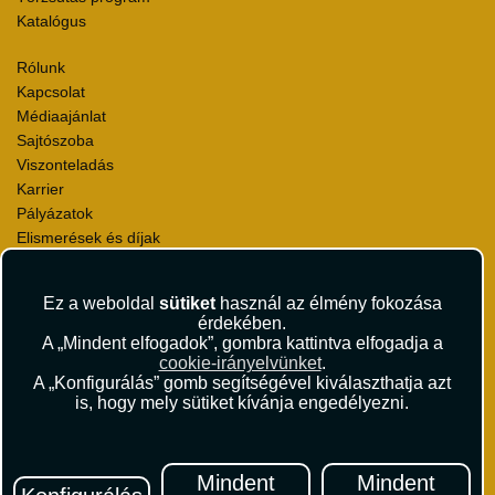
Katalógus
Rólunk
Kapcsolat
Médiaajánlat
Sajtószoba
Viszonteladás
Karrier
Pályázatok
Elismerések és díjak
Környezettudatosság
Ez a weboldal
sütiket
használ az élmény fokozása
Utazási Csomag Szerződési Feltételek
érdekében.
Útlemondás-biztosítás Szerződési Feltételek
A „Mindent elfogadok”, gombra kattintva elfogadja a
Utasbiztosítás Szerződési Feltételek
cookie-irányelvünket
.
Repülőjegy Szerződési Feltételek
A „Konfigurálás” gomb segítségével kiválaszthatja azt
is, hogy mely sütiket kívánja engedélyezni.
Adatvédelem
Impresszum
Hírlevél
Mindent
Mindent