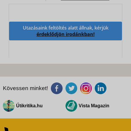
Utazásaink feltöltés alatt állnak, kérjük
érdeklődjön irodánkban!
Kövessen minket!
Útikritika.hu
Vista Magazin