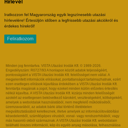
Hírlevél
Iratkozzon fel Magyarország egyik legszínesebb utazási
hírlevelére! Értesüljön időben a legfrissebb utazási akciókról és
érdekes hírekről!
Feliratkozom
Minden jog fenntartva. VISTA Utazási Irodák Kft. © 1989-2026.
Engedélyszám: R0727/93 A honlapon közölt adatok teljességéért,
pontosságáért a VISTA Utazási Irodák Kft. felelősséget nem vállal. A
megjelenített információk elírásokat, pontatlanságot tartalmazhatnak, ezért
ezen esetleges elírások kijavítása érdekében a VISTA Utazási Irodák Kft.
fenntartja magának a jogot, hogy ezeket minden külön előzetes értesítés
nélkül kijavítsa. A VISTA Utazási Irodák Kft. kizárja minden felelősségét
azokért az esetlegesen bekövetkező károkért, veszteségekért, költségekért,
amelyek a weboldalak használatából, nem megfelelő működéséből,
üzemzavarából, az adatok bárki által történő illetéktelen
megváltoztatásából keletkeznek, illetve amelyek az információtovábbítási
késedelemből, számítógépes vírusból, vonal- vagy rendszerhibából, vagy
más hasonló okból származnak. A VISTA Utazási Irodák Kft. weboldalain
található összes információ, kép és egyéb anyag másolása, felhasználása