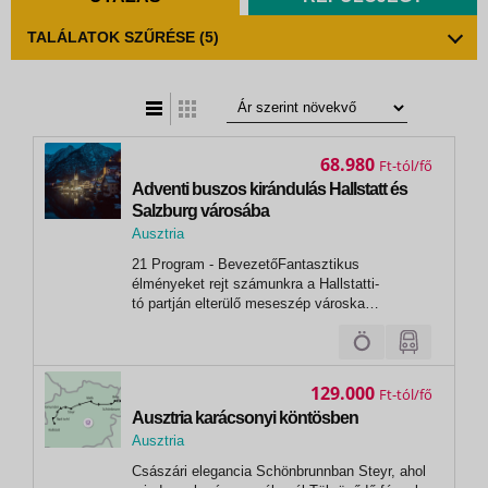
TALÁLATOK SZŰRÉSE
(5)
t
zatos nézet
68.980
Ft
Adventi buszos kirándulás Hallstatt és
Salzburg városába
Ausztria
,
21 Program - BevezetőFantasztikus
Salzburg
élményeket rejt számunkra a Hallstatti-
tó partján elterülő meseszép városka
felfedezése. A hegyekkel körbeölelt festői falu
hangulata egészen egyedülálló a világon.
Programunk során bőven lesz időnk sétálgatni
a városkában. Salzburgot, Mozart
129.000
Ft
szülővárosát...
Ausztria karácsonyi köntösben
Ausztria
,
Császári elegancia Schönbrunnban Steyr, ahol
Bécs