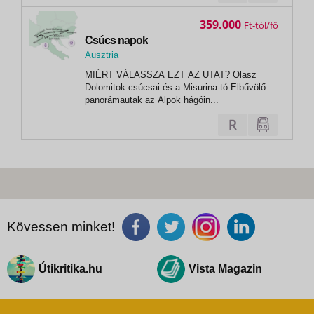
359.000
Ft
Csúcs napok
Ausztria
, St Wolfgang (Wolfgangsee)
MIÉRT VÁLASSZA EZT AZ UTAT? Olasz
Dolomitok csúcsai és a Misurina-tó Elbűvölő
panorámautak az Alpok hágóin...
Kövessen minket!
Útikritika.hu
Vista Magazin