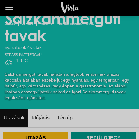
Legolcsóbb
Salzkammerguti
Utazás
Európa
Ausztria
Salzkammerguti tavak
tavak
nyaralások és utak
STRASS IM ATTERGAU
19°C
Salzkammerguti tavak hallatán a legtöbb embernek utazás
kapcsán általában eszébe jut egy nyaralás, egy tengerpart, egy
hajóút, egy városnézés vagy éppen a gasztronómia. Az alábbi
listában összegyűjtöttük neked az igazi Salzkammerguti tavak
legolcsóbb ajánlatait.
Utazások
Időjárás
Térkép
UTAZÁS
REPÜLŐJEGY