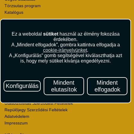
Törzsutas program
Katalógus
Rólunk
Kapcsolat
Ez a weboldal
sütiket
használ az élmény fokozása
Médiaajánlat
érdekében.
A „Mindent elfogadok”, gombra kattintva elfogadja a
Sajtószoba
cookie-irányelvünket
.
Viszonteladás
A „Konfigurálás” gomb segítségével kiválaszthatja azt
Karrier
is, hogy mely sütiket kívánja engedélyezni.
Pályázatok
Elismerések és díjak
Környezettudatosság
Mindent
Mindent
Konfigurálás
elutasítok
elfogadok
Utazási Csomag Szerződési Feltételek
Útlemondás-biztosítás Szerződési Feltételek
Utasbiztosítás Szerződési Feltételek
Repülőjegy Szerződési Feltételek
Adatvédelem
Impresszum