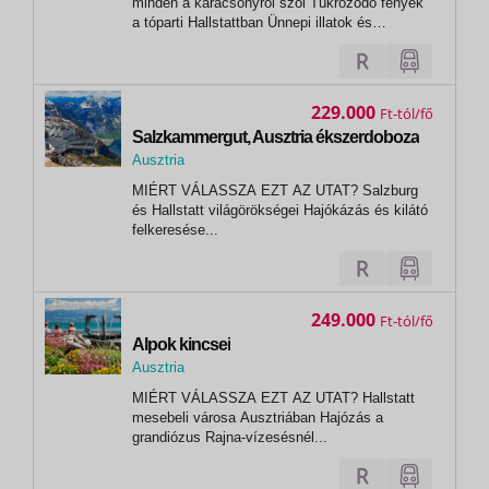
minden a karácsonyról szól Tükröződő fények
a tóparti Hallstattban Ünnepi illatok és
karácsonyi forgatag Bécsben
229.000
Ft
Salzkammergut, Ausztria ékszerdoboza
Ausztria
,
MIÉRT VÁLASSZA EZT AZ UTAT? Salzburg
Salzburg
és Hallstatt világörökségei Hajókázás és kilátó
felkeresése...
249.000
Ft
Alpok kincsei
Ausztria
,
MIÉRT VÁLASSZA EZT AZ UTAT? Hallstatt
Salzburg
mesebeli városa Ausztriában Hajózás a
grandiózus Rajna-vízesésnél...