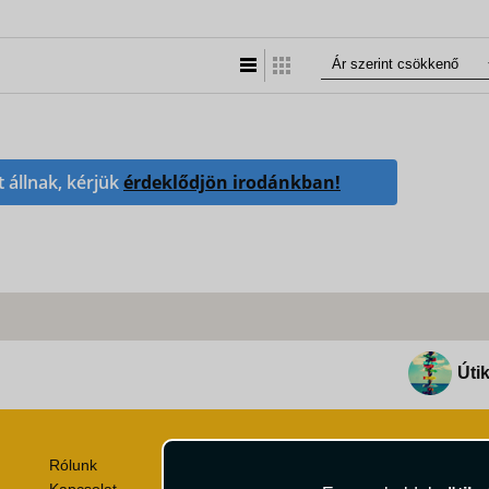
Lista nézet
Táblázatos nézet
t állnak, kérjük
érdeklődjön irodánkban!
Útik
Rólunk
Utazási Csomag Szerződési