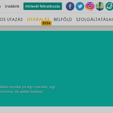
u
Irodáink
Hírlevél feliratkozás
OS UTAZÁS
NYARALÁS
BELFÖLD
SZOLGÁLTATÁSA
lában eszébe jut egy nyaralás, egy
ronómia. Az alábbi listában