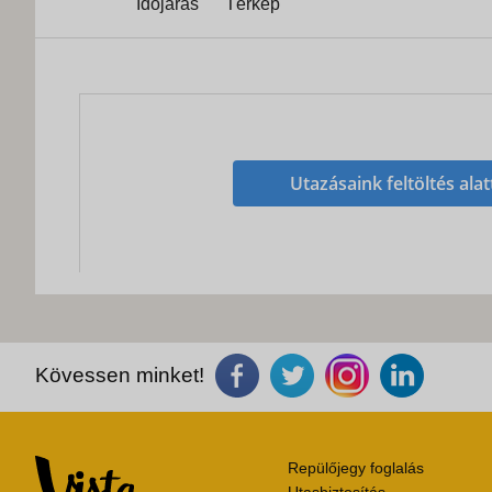
Időjárás
Térkép
Utazásaink feltöltés alat
Kövessen minket!
Repülőjegy foglalás