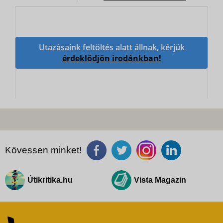
Utazásaink feltöltés alatt állnak, kérjük
érdeklődjön irodánkban!
Kövessen minket!
Útikritika.hu
Vista Magazin