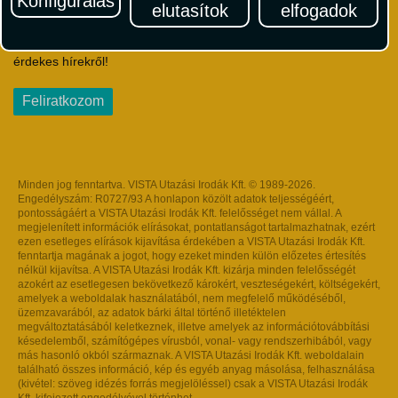
Konfigurálás
elutasítok
elfogadok
Iratkozzon fel Magyarország egyik legszínesebb utazási
hírlevelére! Értesüljön időben a legfrissebb utazási akciókról és
érdekes hírekről!
Feliratkozom
Minden jog fenntartva. VISTA Utazási Irodák Kft. © 1989-2026.
Engedélyszám: R0727/93 A honlapon közölt adatok teljességéért,
pontosságáért a VISTA Utazási Irodák Kft. felelősséget nem vállal. A
megjelenített információk elírásokat, pontatlanságot tartalmazhatnak, ezért
ezen esetleges elírások kijavítása érdekében a VISTA Utazási Irodák Kft.
fenntartja magának a jogot, hogy ezeket minden külön előzetes értesítés
nélkül kijavítsa. A VISTA Utazási Irodák Kft. kizárja minden felelősségét
azokért az esetlegesen bekövetkező károkért, veszteségekért, költségekért,
amelyek a weboldalak használatából, nem megfelelő működéséből,
üzemzavarából, az adatok bárki által történő illetéktelen
megváltoztatásából keletkeznek, illetve amelyek az információtovábbítási
késedelemből, számítógépes vírusból, vonal- vagy rendszerhibából, vagy
más hasonló okból származnak. A VISTA Utazási Irodák Kft. weboldalain
található összes információ, kép és egyéb anyag másolása, felhasználása
(kivétel: szöveg idézés forrás megjelöléssel) csak a VISTA Utazási Irodák