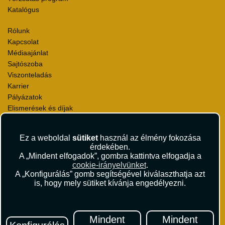
Katalógus
Rólunk
Kapcsolat
Médiaajánlat
Sajtószoba
Viszonteladás
Karrier
Pályázatok
Elismerések és díjak
Környezettudatosság
Ez a weboldal
sütiket
használ az élmény fokozása
Utazási Csomag Szerződési Feltételek
érdekében.
Útlemondás-biztosítás Szerződési Feltételek
A „Mindent elfogadok”, gombra kattintva elfogadja a
Utasbiztosítás Szerződési Feltételek
cookie-irányelvünket
.
Repülőjegy Szerződési Feltételek
A „Konfigurálás” gomb segítségével kiválaszthatja azt
is, hogy mely sütiket kívánja engedélyezni.
Adatvédelem
Impresszum
Hírlevél
Mindent
Mindent