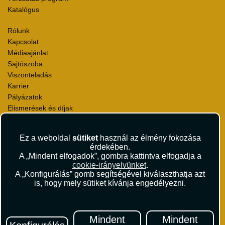
Katalógus
Rólunk
Kapcsolat
Médiaajánlat
Sajtószoba
Viszonteladás
Karrier
Pályázatok
Elismerések és díjak
Környezettudatosság
Ez a weboldal
sütiket
használ az élmény fokozása
Utazási Csomag Szerződési Feltételek
érdekében.
Útlemondás-biztosítás Szerződési Feltételek
A „Mindent elfogadok”, gombra kattintva elfogadja a
Utasbiztosítás Szerződési Feltételek
cookie-irányelvünket
.
Repülőjegy Szerződési Feltételek
A „Konfigurálás” gomb segítségével kiválaszthatja azt
is, hogy mely sütiket kívánja engedélyezni.
Adatvédelem
Impresszum
Hírlevél
Mindent
Mindent