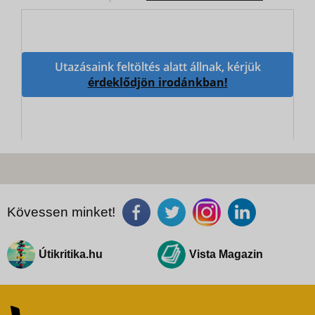
Utazásaink feltöltés alatt állnak, kérjük
érdeklődjön irodánkban!
Kövessen minket!
Útikritika.hu
Vista Magazin