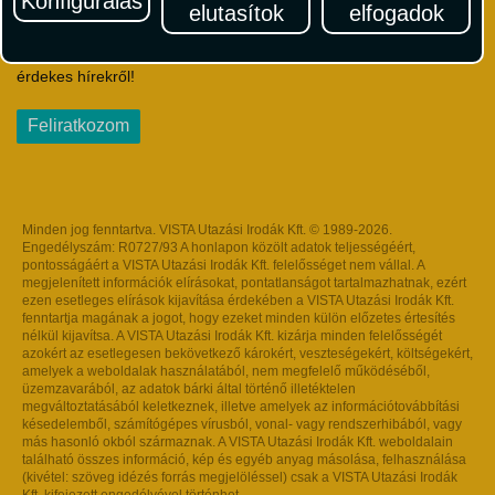
Konfigurálás
elutasítok
elfogadok
Iratkozzon fel Magyarország egyik legszínesebb utazási
hírlevelére! Értesüljön időben a legfrissebb utazási akciókról és
érdekes hírekről!
Feliratkozom
Minden jog fenntartva. VISTA Utazási Irodák Kft. © 1989-2026.
Engedélyszám: R0727/93 A honlapon közölt adatok teljességéért,
pontosságáért a VISTA Utazási Irodák Kft. felelősséget nem vállal. A
megjelenített információk elírásokat, pontatlanságot tartalmazhatnak, ezért
ezen esetleges elírások kijavítása érdekében a VISTA Utazási Irodák Kft.
fenntartja magának a jogot, hogy ezeket minden külön előzetes értesítés
nélkül kijavítsa. A VISTA Utazási Irodák Kft. kizárja minden felelősségét
azokért az esetlegesen bekövetkező károkért, veszteségekért, költségekért,
amelyek a weboldalak használatából, nem megfelelő működéséből,
üzemzavarából, az adatok bárki által történő illetéktelen
megváltoztatásából keletkeznek, illetve amelyek az információtovábbítási
késedelemből, számítógépes vírusból, vonal- vagy rendszerhibából, vagy
más hasonló okból származnak. A VISTA Utazási Irodák Kft. weboldalain
található összes információ, kép és egyéb anyag másolása, felhasználása
(kivétel: szöveg idézés forrás megjelöléssel) csak a VISTA Utazási Irodák