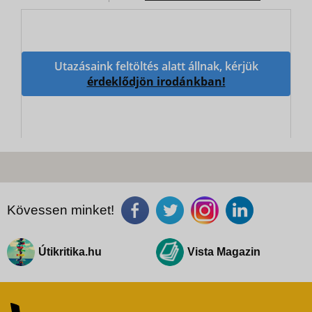
Utazásaink feltöltés alatt állnak, kérjük
érdeklődjön irodánkban!
Kövessen minket!
Útikritika.hu
Vista Magazin