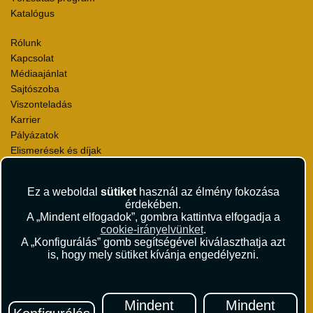
Katalógus
Rólunk
Kapcsolat
Médiaajánlat
Sajtószoba
Viszonteladás
Karrier
Pályázatok
Elismerések és díjak
Környezettudatosság
Ez a weboldal
sütiket
használ az élmény fokozása
Utazási Csomag Szerződési Feltételek
érdekében.
Útlemondás-biztosítás Szerződési Feltételek
A „Mindent elfogadok”, gombra kattintva elfogadja a
Utasbiztosítás Szerződési Feltételek
cookie-irányelvünket
.
Repülőjegy Szerződési Feltételek
A „Konfigurálás” gomb segítségével kiválaszthatja azt
is, hogy mely sütiket kívánja engedélyezni.
Adatvédelem
Impresszum
Hírlevél
Mindent
Mindent