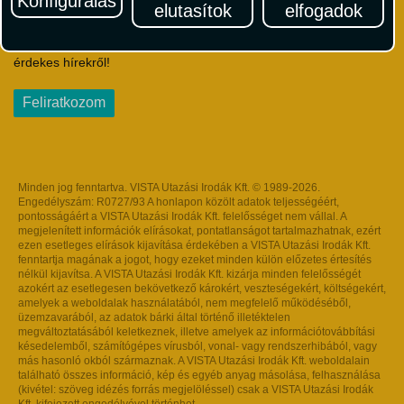
Konfigurálás
elutasítok
elfogadok
Iratkozzon fel Magyarország egyik legszínesebb utazási
hírlevelére! Értesüljön időben a legfrissebb utazási akciókról és
érdekes hírekről!
Feliratkozom
Minden jog fenntartva. VISTA Utazási Irodák Kft. © 1989-2026.
Engedélyszám: R0727/93 A honlapon közölt adatok teljességéért,
pontosságáért a VISTA Utazási Irodák Kft. felelősséget nem vállal. A
megjelenített információk elírásokat, pontatlanságot tartalmazhatnak, ezért
ezen esetleges elírások kijavítása érdekében a VISTA Utazási Irodák Kft.
fenntartja magának a jogot, hogy ezeket minden külön előzetes értesítés
nélkül kijavítsa. A VISTA Utazási Irodák Kft. kizárja minden felelősségét
azokért az esetlegesen bekövetkező károkért, veszteségekért, költségekért,
amelyek a weboldalak használatából, nem megfelelő működéséből,
üzemzavarából, az adatok bárki által történő illetéktelen
megváltoztatásából keletkeznek, illetve amelyek az információtovábbítási
késedelemből, számítógépes vírusból, vonal- vagy rendszerhibából, vagy
más hasonló okból származnak. A VISTA Utazási Irodák Kft. weboldalain
található összes információ, kép és egyéb anyag másolása, felhasználása
(kivétel: szöveg idézés forrás megjelöléssel) csak a VISTA Utazási Irodák