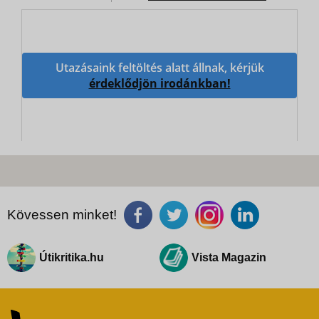
Utazásaink feltöltés alatt állnak, kérjük
érdeklődjön irodánkban!
Kövessen minket!
Útikritika.hu
Vista Magazin