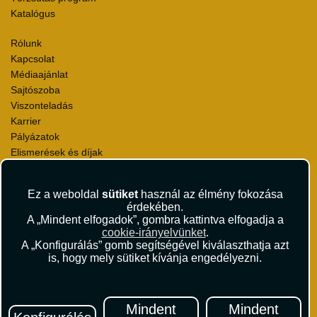
Katalógus
Rólunk
Kapcsolat
Médiaajánlat
Sajtószoba
Viszonteladás
Karrier
Pályázatok
Elismerések és díjak
Környezettudatosság
Ez a weboldal
sütiket
használ az élmény fokozása
Utazási Csomag Szerződési Feltételek
érdekében.
Útlemondás-biztosítás Szerződési Feltételek
A „Mindent elfogadok”, gombra kattintva elfogadja a
Utasbiztosítás Szerződési Feltételek
cookie-irányelvünket
.
Repülőjegy Szerződési Feltételek
A „Konfigurálás” gomb segítségével kiválaszthatja azt
is, hogy mely sütiket kívánja engedélyezni.
Adatvédelem
Impresszum
Hírlevél
Mindent
Mindent