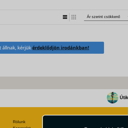
Lista nézet
Táblázatos nézet
t állnak, kérjük
érdeklődjön irodánkban!
Útik
Rólunk
Utazási Csomag Szerződési