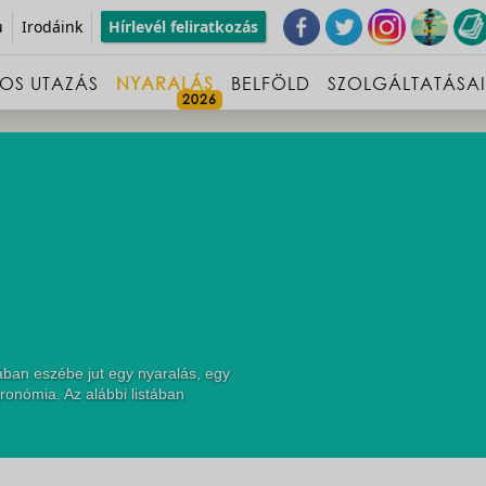
u
Irodáink
Hírlevél feliratkozás
OS UTAZÁS
NYARALÁS
BELFÖLD
SZOLGÁLTATÁSA
ában eszébe jut egy nyaralás, egy
ronómia. Az alábbi listában