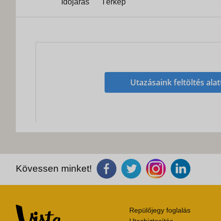
Időjárás
Térkép
Utazásaink feltöltés alat
Kövessen minket!
Repülőjegy foglalás