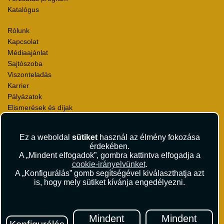
Katalógus
Rólunk
Kapcsolat
Médiaajánlat
Sajtószoba
Viszonteladás
Karrier
Pályázatok
Elismerések és díjak
Környezettudatosság
Ez a weboldal
sütiket
használ az élmény fokozása
Utazási Csomag Szerződési Feltételek
érdekében.
Útlemondás-biztosítás Szerződési Feltételek
A „Mindent elfogadok”, gombra kattintva elfogadja a
Utasbiztosítás Szerződési Feltételek
cookie-irányelvünket
.
Repülőjegy Szerződési Feltételek
A „Konfigurálás” gomb segítségével kiválaszthatja azt
is, hogy mely sütiket kívánja engedélyezni.
Adatvédelem
Impresszum
Hírlevél
Mindent
Mindent