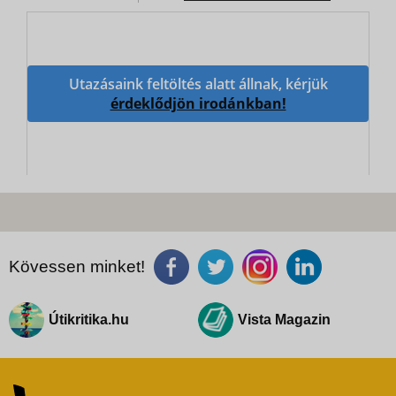
Utazásaink feltöltés alatt állnak, kérjük
érdeklődjön irodánkban!
Kövessen minket!
Útikritika.hu
Vista Magazin