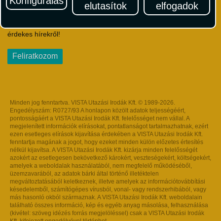
Konfigurálás
elutasítok
elfogadok
Iratkozzon fel Magyarország egyik legszínesebb utazási
hírlevelére! Értesüljön időben a legfrissebb utazási akciókról és
érdekes hírekről!
Feliratkozom
Minden jog fenntartva. VISTA Utazási Irodák Kft. © 1989-2026.
Engedélyszám: R0727/93 A honlapon közölt adatok teljességéért,
pontosságáért a VISTA Utazási Irodák Kft. felelősséget nem vállal. A
megjelenített információk elírásokat, pontatlanságot tartalmazhatnak, ezért
ezen esetleges elírások kijavítása érdekében a VISTA Utazási Irodák Kft.
fenntartja magának a jogot, hogy ezeket minden külön előzetes értesítés
nélkül kijavítsa. A VISTA Utazási Irodák Kft. kizárja minden felelősségét
azokért az esetlegesen bekövetkező károkért, veszteségekért, költségekért,
amelyek a weboldalak használatából, nem megfelelő működéséből,
üzemzavarából, az adatok bárki által történő illetéktelen
megváltoztatásából keletkeznek, illetve amelyek az információtovábbítási
késedelemből, számítógépes vírusból, vonal- vagy rendszerhibából, vagy
más hasonló okból származnak. A VISTA Utazási Irodák Kft. weboldalain
található összes információ, kép és egyéb anyag másolása, felhasználása
(kivétel: szöveg idézés forrás megjelöléssel) csak a VISTA Utazási Irodák