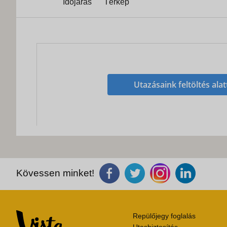
Időjárás
Térkép
Utazásaink feltöltés alat
Kövessen minket!
Repülőjegy foglalás