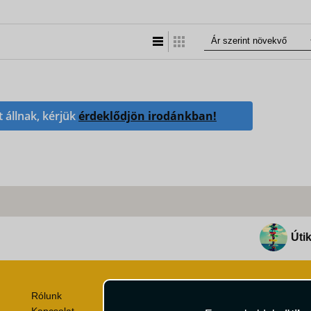
Lista nézet
Táblázatos nézet
t állnak, kérjük
érdeklődjön irodánkban!
Útik
Rólunk
Utazási Csomag Szerződési