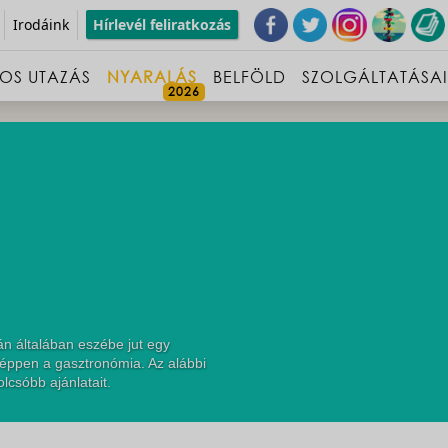
Irodáink
Hírlevél feliratkozás
OS UTAZÁS
NYARALÁS
BELFÖLD
SZOLGÁLTATÁSA
n általában eszébe jut egy
 éppen a gasztronómia. Az alábbi
lcsóbb ajánlatait.