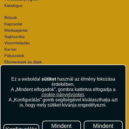
Katalógus
Rólunk
Kapcsolat
Médiaajánlat
Sajtószoba
Viszonteladás
Karrier
Pályázatok
Elismerések és díjak
Környezettudatosság
Ez a weboldal
sütiket
használ az élmény fokozása
Utazási Csomag Szerződési Feltételek
érdekében.
Útlemondás-biztosítás Szerződési Feltételek
A „Mindent elfogadok”, gombra kattintva elfogadja a
Utasbiztosítás Szerződési Feltételek
cookie-irányelvünket
.
Repülőjegy Szerződési Feltételek
A „Konfigurálás” gomb segítségével kiválaszthatja azt
is, hogy mely sütiket kívánja engedélyezni.
Adatvédelem
Impresszum
Hírlevél
Mindent
Mindent