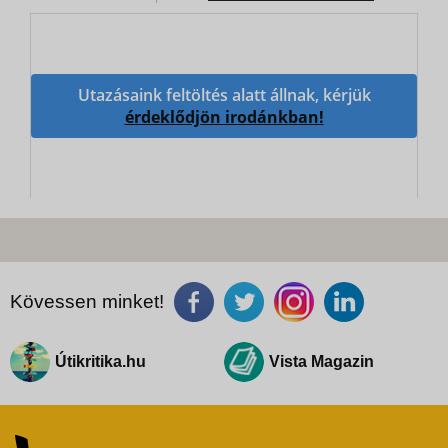
Utazásaink feltöltés alatt állnak, kérjük
érdeklődjön irodánkban!
Kövessen minket!
Útikritika.hu
Vista Magazin