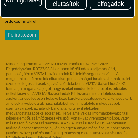
Konfigurálás
elutasítok
elfogadok
Iratkozzon fel Magyarország egyik legszínesebb utazási
hírlevelére! Értesüljön időben a legfrissebb utazási akciókról és
érdekes hírekről!
Feliratkozom
Minden jog fenntartva. VISTA Utazási Irodák Kft. © 1989-2026.
Engedélyszám: R0727/93 A honlapon közölt adatok teljességéért,
pontosságáért a VISTA Utazási Irodák Kft. felelősséget nem vállal. A
megjelenített információk elírásokat, pontatlanságot tartalmazhatnak, ezért
ezen esetleges elírások kijavítása érdekében a VISTA Utazási Irodák Kft.
fenntartja magának a jogot, hogy ezeket minden külön előzetes értesítés
nélkül kijavítsa. A VISTA Utazási Irodák Kft. kizárja minden felelősségét
azokért az esetlegesen bekövetkező károkért, veszteségekért, költségekért,
amelyek a weboldalak használatából, nem megfelelő működéséből,
üzemzavarából, az adatok bárki által történő illetéktelen
megváltoztatásából keletkeznek, illetve amelyek az információtovábbítási
késedelemből, számítógépes vírusból, vonal- vagy rendszerhibából, vagy
más hasonló okból származnak. A VISTA Utazási Irodák Kft. weboldalain
található összes információ, kép és egyéb anyag másolása, felhasználása
(kivétel: szöveg idézés forrás megjelöléssel) csak a VISTA Utazási Irodák