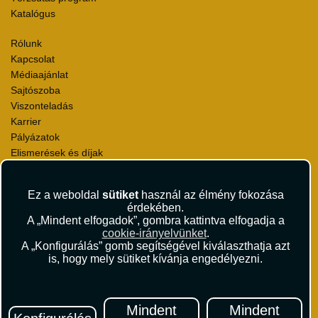
Katalógus
Rólunk
Kapcsolat
Médiaajánlat
Sajtószoba
Viszonteladás
Karrier
Pályázatok
Elismerések és díjak
Környezettudatosság
Ez a weboldal
sütiket
használ az élmény fokozása
Utazási Csomag Szerződési Feltételek
érdekében.
Útlemondás-biztosítás Szerződési Feltételek
A „Mindent elfogadok”, gombra kattintva elfogadja a
Utasbiztosítás Szerződési Feltételek
cookie-irányelvünket
.
Repülőjegy Szerződési Feltételek
A „Konfigurálás” gomb segítségével kiválaszthatja azt
is, hogy mely sütiket kívánja engedélyezni.
Adatvédelem
Impresszum
Hírlevél
Mindent
Mindent