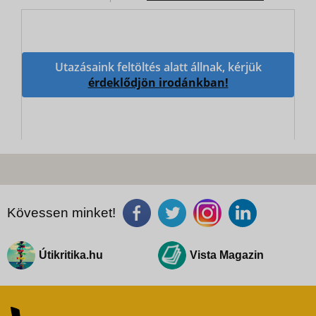
Utazásaink feltöltés alatt állnak, kérjük
érdeklődjön irodánkban!
Kövessen minket!
Útikritika.hu
Vista Magazin