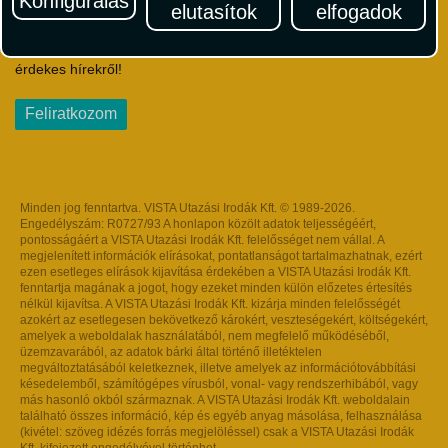
Konfigurálás
elutasítok
elfogadok
Iratkozzon fel Magyarország egyik legszínesebb utazási
hírlevelére! Értesüljön időben a legfrissebb utazási akciókról és
érdekes hírekről!
Feliratkozom
Minden jog fenntartva. VISTA Utazási Irodák Kft. © 1989-2026.
Engedélyszám: R0727/93 A honlapon közölt adatok teljességéért,
pontosságáért a VISTA Utazási Irodák Kft. felelősséget nem vállal. A
megjelenített információk elírásokat, pontatlanságot tartalmazhatnak, ezért
ezen esetleges elírások kijavítása érdekében a VISTA Utazási Irodák Kft.
fenntartja magának a jogot, hogy ezeket minden külön előzetes értesítés
nélkül kijavítsa. A VISTA Utazási Irodák Kft. kizárja minden felelősségét
azokért az esetlegesen bekövetkező károkért, veszteségekért, költségekért,
amelyek a weboldalak használatából, nem megfelelő működéséből,
üzemzavarából, az adatok bárki által történő illetéktelen
megváltoztatásából keletkeznek, illetve amelyek az információtovábbítási
késedelemből, számítógépes vírusból, vonal- vagy rendszerhibából, vagy
más hasonló okból származnak. A VISTA Utazási Irodák Kft. weboldalain
található összes információ, kép és egyéb anyag másolása, felhasználása
(kivétel: szöveg idézés forrás megjelöléssel) csak a VISTA Utazási Irodák