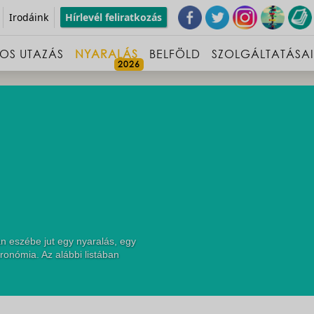
Irodáink
Hírlevél feliratkozás
OS UTAZÁS
NYARALÁS
BELFÖLD
SZOLGÁLTATÁSA
n eszébe jut egy nyaralás, egy
ronómia. Az alábbi listában