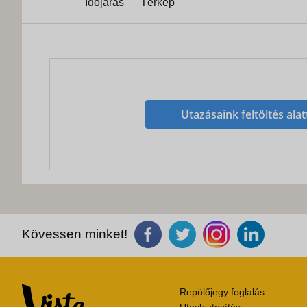
Időjárás
Térkép
Utazásaink feltöltés alat
Kövessen minket!
Repülőjegy foglalás