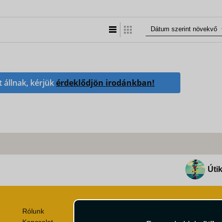
Lista nézet
Táblázatos nézet
t állnak, kérjük
érdeklődjön irodánkban!
Útik
Rólunk
Utazási Csomag Szerződési