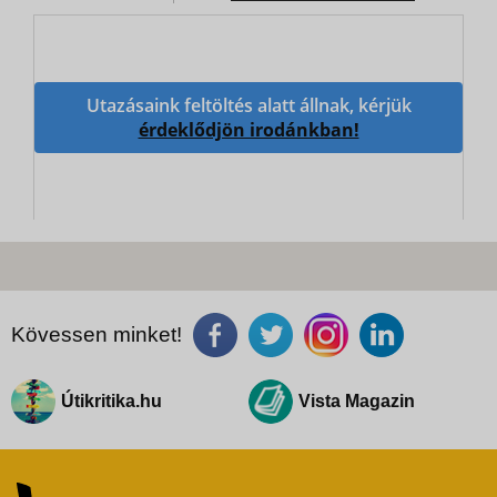
Utazásaink feltöltés alatt állnak, kérjük
érdeklődjön irodánkban!
Kövessen minket!
Útikritika.hu
Vista Magazin