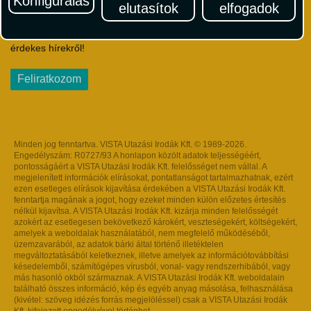
Konfigurálás
elutasítok
elfogadok
Iratkozzon fel Magyarország egyik legszínesebb utazási
hírlevelére! Értesüljön időben a legfrissebb utazási akciókról és
érdekes hírekről!
Feliratkozom
Minden jog fenntartva. VISTA Utazási Irodák Kft. © 1989-2026.
Engedélyszám: R0727/93 A honlapon közölt adatok teljességéért,
pontosságáért a VISTA Utazási Irodák Kft. felelősséget nem vállal. A
megjelenített információk elírásokat, pontatlanságot tartalmazhatnak, ezért
ezen esetleges elírások kijavítása érdekében a VISTA Utazási Irodák Kft.
fenntartja magának a jogot, hogy ezeket minden külön előzetes értesítés
nélkül kijavítsa. A VISTA Utazási Irodák Kft. kizárja minden felelősségét
azokért az esetlegesen bekövetkező károkért, veszteségekért, költségekért,
amelyek a weboldalak használatából, nem megfelelő működéséből,
üzemzavarából, az adatok bárki által történő illetéktelen
megváltoztatásából keletkeznek, illetve amelyek az információtovábbítási
késedelemből, számítógépes vírusból, vonal- vagy rendszerhibából, vagy
más hasonló okból származnak. A VISTA Utazási Irodák Kft. weboldalain
található összes információ, kép és egyéb anyag másolása, felhasználása
(kivétel: szöveg idézés forrás megjelöléssel) csak a VISTA Utazási Irodák