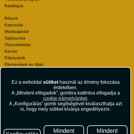
Katalógus
Rólunk
Kapcsolat
Médiaajánlat
Sajtószoba
Viszonteladás
Karrier
Pályázatok
Elismerések és díjak
Környezettudatosság
Ez a weboldal
sütiket
használ az élmény fokozása
Utazási Csomag Szerződési Feltételek
érdekében.
Útlemondás-biztosítás Szerződési Feltételek
A „Mindent elfogadok”, gombra kattintva elfogadja a
Utasbiztosítás Szerződési Feltételek
cookie-irányelvünket
.
Repülőjegy Szerződési Feltételek
A „Konfigurálás” gomb segítségével kiválaszthatja azt
is, hogy mely sütiket kívánja engedélyezni.
Adatvédelem
Impresszum
Hírlevél
Mindent
Mindent