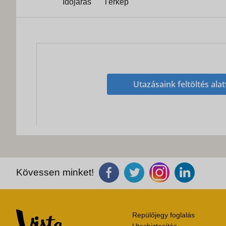
Időjárás
Térkép
Utazásaink feltöltés alat
Kövessen minket!
Repülőjegy foglalás