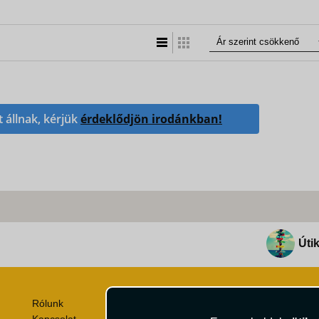
Lista nézet
Táblázatos nézet
t állnak, kérjük
érdeklődjön irodánkban!
Útik
Rólunk
Utazási Csomag Szerződési