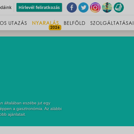
odáink
Hírlevél feliratkozás
OS UTAZÁS
NYARALÁS
BELFÖLD
SZOLGÁLTATÁSA
n általában eszébe jut egy
 éppen a gasztronómia. Az alábbi
bb ajánlatait.