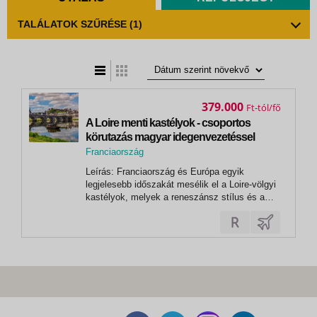
TALÁLATOK SZŰRÉSE
(1)
t
zatos nézet
379.000
Ft
A Loire menti kastélyok - csoportos
körutazás magyar idegenvezetéssel
2026.10.03-06.
Franciaország
,
Leírás: Franciaország és Európa egyik
Blois
legjelesebb időszakát mesélik el a Loire-völgyi
kastélyok, melyek a reneszánsz stílus és a
felvilágosodás élő hagyatékai. A Párizstól
néhány órányi autóútra található Loire vidéke a
középkor óta fontos kereskedelmi és oktatási
központ volt. Gazdag erdei,...