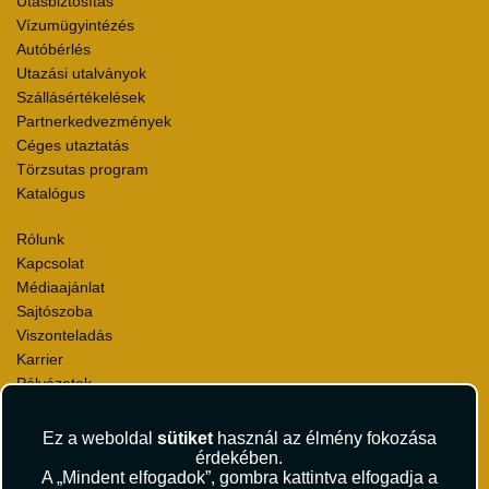
Utasbiztosítás
Vízumügyintézés
Autóbérlés
Utazási utalványok
Szállásértékelések
Partnerkedvezmények
Céges utaztatás
Törzsutas program
Katalógus
Rólunk
Kapcsolat
Médiaajánlat
Sajtószoba
Viszonteladás
Karrier
Pályázatok
Elismerések és díjak
Környezettudatosság
Ez a weboldal
sütiket
használ az élmény fokozása
érdekében.
A „Mindent elfogadok”, gombra kattintva elfogadja a
Utazási Csomag Szerződési Feltételek