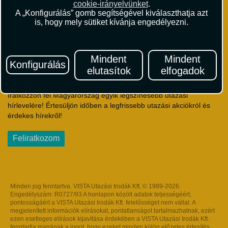
cookie-irányelvünket
.
Útlemondás-biztosítás Szerződési Feltételek
A „Konfigurálás” gomb segítségével kiválaszthatja azt
Utasbiztosítás Szerződési Feltételek
is, hogy mely sütiket kívánja engedélyezni.
Repülőjegy Szerződési Feltételek
Adatvédelem
Impresszum
Mindent
Mindent
Konfigurálás
elutasítok
elfogadok
Hírlevél
Iratkozzon fel Magyarország egyik legszínesebb utazási
hírlevelére! Értesüljön időben a legfrissebb utazási akciókról és
érdekes hírekről!
Feliratkozom
Minden jog fenntartva. VISTA Utazási Irodák Kft. © 1989-2026.
Engedélyszám: R0727/93 A honlapon közölt adatok teljességéért,
pontosságáért a VISTA Utazási Irodák Kft. felelősséget nem vállal. A
megjelenített információk elírásokat, pontatlanságot tartalmazhatnak, ezért
ezen esetleges elírások kijavítása érdekében a VISTA Utazási Irodák Kft.
fenntartja magának a jogot, hogy ezeket minden külön előzetes értesítés