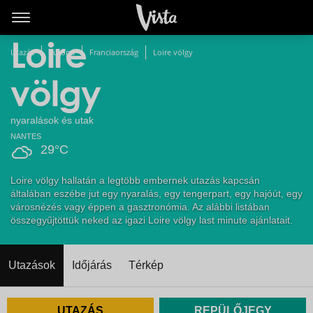
Last minute
Loire
Utazás
Európa
Franciaország
Loire völgy
völgy
nyaralások és utak
NANTES
29°C
Loire völgy hallatán a legtöbb embernek utazás kapcsán
általában eszébe jut egy nyaralás, egy tengerpart, egy hajóút, egy
városnézés vagy éppen a gasztronómia. Az alábbi listában
összegyűjtöttük neked az igazi Loire völgy last minute ajánlatait.
Utazások
Időjárás
Térkép
UTAZÁS
REPÜLŐJEGY