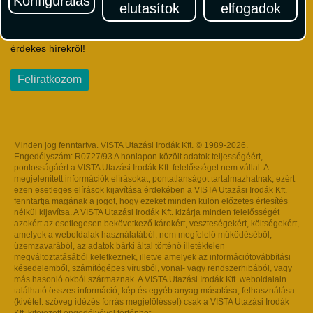
Konfigurálás
elutasítok
elfogadok
Iratkozzon fel Magyarország egyik legszínesebb utazási
hírlevelére! Értesüljön időben a legfrissebb utazási akciókról és
érdekes hírekről!
Feliratkozom
Minden jog fenntartva. VISTA Utazási Irodák Kft. © 1989-2026.
Engedélyszám: R0727/93 A honlapon közölt adatok teljességéért,
pontosságáért a VISTA Utazási Irodák Kft. felelősséget nem vállal. A
megjelenített információk elírásokat, pontatlanságot tartalmazhatnak, ezért
ezen esetleges elírások kijavítása érdekében a VISTA Utazási Irodák Kft.
fenntartja magának a jogot, hogy ezeket minden külön előzetes értesítés
nélkül kijavítsa. A VISTA Utazási Irodák Kft. kizárja minden felelősségét
azokért az esetlegesen bekövetkező károkért, veszteségekért, költségekért,
amelyek a weboldalak használatából, nem megfelelő működéséből,
üzemzavarából, az adatok bárki által történő illetéktelen
megváltoztatásából keletkeznek, illetve amelyek az információtovábbítási
késedelemből, számítógépes vírusból, vonal- vagy rendszerhibából, vagy
más hasonló okból származnak. A VISTA Utazási Irodák Kft. weboldalain
található összes információ, kép és egyéb anyag másolása, felhasználása
(kivétel: szöveg idézés forrás megjelöléssel) csak a VISTA Utazási Irodák