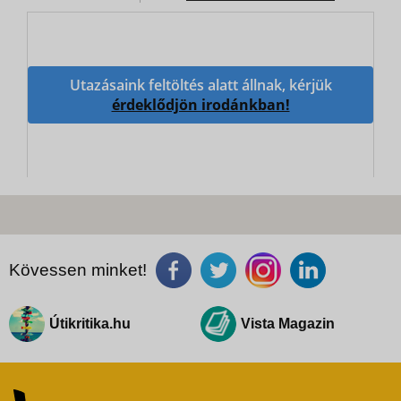
Utazásaink feltöltés alatt állnak, kérjük
érdeklődjön irodánkban!
Kövessen minket!
Útikritika.hu
Vista Magazin