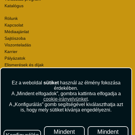
Katalógus
Rólunk
Kapcsolat
Médiaajánlat
Sajtószoba
Viszonteladás
Karrier
Pályázatok
Elismerések és díjak
Környezettudatosság
Ez a weboldal
sütiket
használ az élmény fokozása
Utazási Csomag Szerződési Feltételek
érdekében.
Útlemondás-biztosítás Szerződési Feltételek
A „Mindent elfogadok”, gombra kattintva elfogadja a
Utasbiztosítás Szerződési Feltételek
cookie-irányelvünket
.
Repülőjegy Szerződési Feltételek
A „Konfigurálás” gomb segítségével kiválaszthatja azt
is, hogy mely sütiket kívánja engedélyezni.
Adatvédelem
Impresszum
Hírlevél
Mindent
Mindent