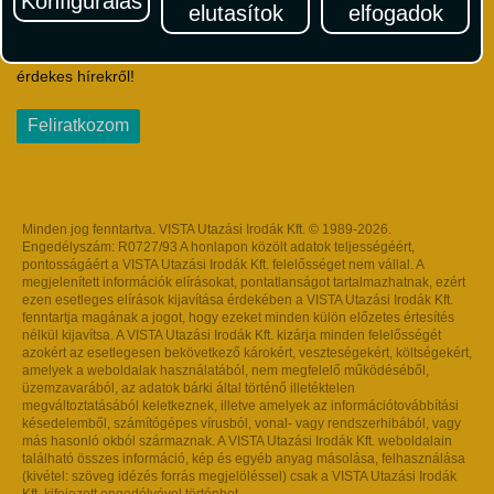
Konfigurálás
elutasítok
elfogadok
Iratkozzon fel Magyarország egyik legszínesebb utazási
hírlevelére! Értesüljön időben a legfrissebb utazási akciókról és
érdekes hírekről!
Feliratkozom
Minden jog fenntartva. VISTA Utazási Irodák Kft. © 1989-2026.
Engedélyszám: R0727/93 A honlapon közölt adatok teljességéért,
pontosságáért a VISTA Utazási Irodák Kft. felelősséget nem vállal. A
megjelenített információk elírásokat, pontatlanságot tartalmazhatnak, ezért
ezen esetleges elírások kijavítása érdekében a VISTA Utazási Irodák Kft.
fenntartja magának a jogot, hogy ezeket minden külön előzetes értesítés
nélkül kijavítsa. A VISTA Utazási Irodák Kft. kizárja minden felelősségét
azokért az esetlegesen bekövetkező károkért, veszteségekért, költségekért,
amelyek a weboldalak használatából, nem megfelelő működéséből,
üzemzavarából, az adatok bárki által történő illetéktelen
megváltoztatásából keletkeznek, illetve amelyek az információtovábbítási
késedelemből, számítógépes vírusból, vonal- vagy rendszerhibából, vagy
más hasonló okból származnak. A VISTA Utazási Irodák Kft. weboldalain
található összes információ, kép és egyéb anyag másolása, felhasználása
(kivétel: szöveg idézés forrás megjelöléssel) csak a VISTA Utazási Irodák