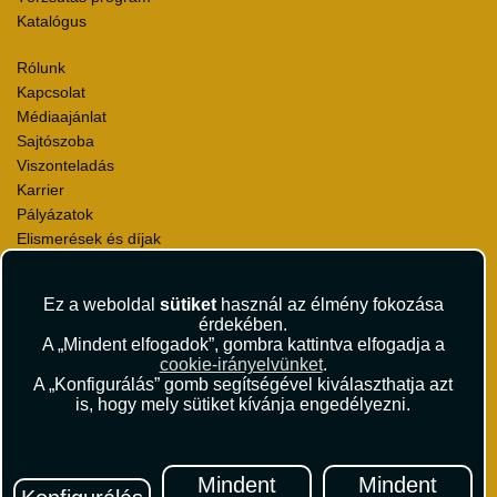
Katalógus
Rólunk
Kapcsolat
Médiaajánlat
Sajtószoba
Viszonteladás
Karrier
Pályázatok
Elismerések és díjak
Környezettudatosság
Ez a weboldal
sütiket
használ az élmény fokozása
Utazási Csomag Szerződési Feltételek
érdekében.
Útlemondás-biztosítás Szerződési Feltételek
A „Mindent elfogadok”, gombra kattintva elfogadja a
Utasbiztosítás Szerződési Feltételek
cookie-irányelvünket
.
Repülőjegy Szerződési Feltételek
A „Konfigurálás” gomb segítségével kiválaszthatja azt
is, hogy mely sütiket kívánja engedélyezni.
Adatvédelem
Impresszum
Hírlevél
Mindent
Mindent