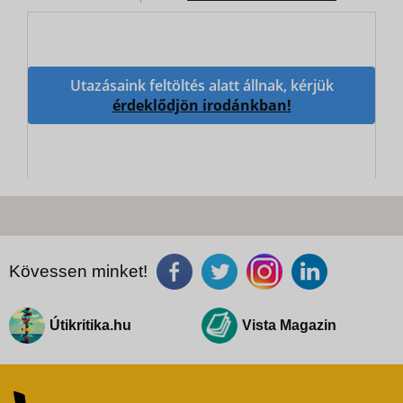
Utazásaink feltöltés alatt állnak, kérjük
érdeklődjön irodánkban!
Kövessen minket!
Útikritika.hu
Vista Magazin