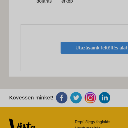
Időjárás
Térkép
Utazásaink feltöltés alat
Kövessen minket!
Repülőjegy foglalás