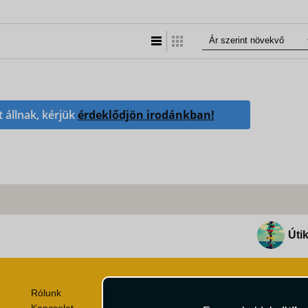
Lista nézet
Táblázatos nézet
t állnak, kérjük
érdeklődjön irodánkban!
Útik
Rólunk
Utazási Csomag Szerződési