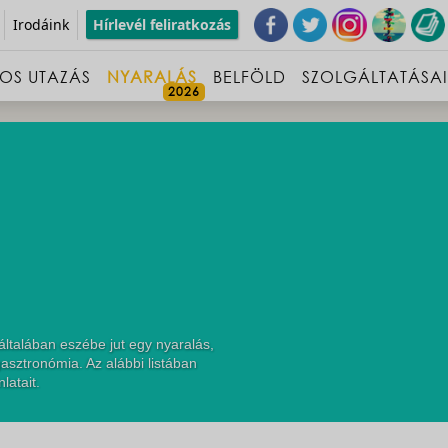
Irodáink
Hírlevél feliratkozás
OS UTAZÁS
NYARALÁS
BELFÖLD
SZOLGÁLTATÁSA
talában eszébe jut egy nyaralás,
asztronómia. Az alábbi listában
latait.