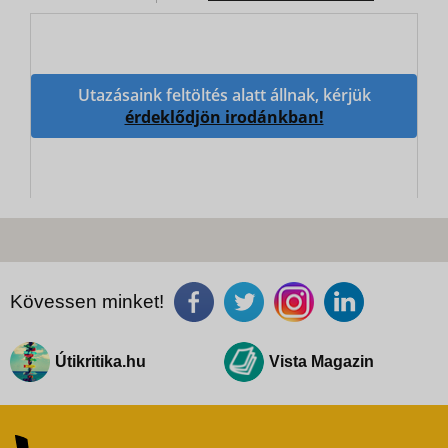
Utazásaink feltöltés alatt állnak, kérjük
érdeklődjön irodánkban!
Kövessen minket!
Útikritika.hu
Vista Magazin