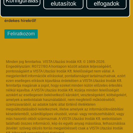
Konfigurálás
elutasítok
elfogadok
Iratkozzon fel Magyarország egyik legszínesebb utazási
hírlevelére! Értesüljön időben a legfrissebb utazási akciókról és
érdekes hírekről!
Feliratkozom
Minden jog fenntartva. VISTA Utazási Irodák Kft. © 1989-2026.
Engedélyszám: R0727/93 A honlapon közölt adatok teljességéért,
pontosságáért a VISTA Utazási Irodák Kft. felelősséget nem vállal. A
megjelenített információk elírásokat, pontatlanságot tartalmazhatnak, ezért
ezen esetleges elírások kijavítása érdekében a VISTA Utazási Irodák Kft.
fenntartja magának a jogot, hogy ezeket minden külön előzetes értesítés
nélkül kijavítsa. A VISTA Utazási Irodák Kft. kizárja minden felelősségét
azokért az esetlegesen bekövetkező károkért, veszteségekért, költségekért,
amelyek a weboldalak használatából, nem megfelelő működéséből,
üzemzavarából, az adatok bárki által történő illetéktelen
megváltoztatásából keletkeznek, illetve amelyek az információtovábbítási
késedelemből, számítógépes vírusból, vonal- vagy rendszerhibából, vagy
más hasonló okból származnak. A VISTA Utazási Irodák Kft. weboldalain
található összes információ, kép és egyéb anyag másolása, felhasználása
(kivétel: szöveg idézés forrás megjelöléssel) csak a VISTA Utazási Irodák