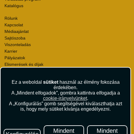
Katalógus
Rólunk
Kapcsolat
Médiaajánlat
Sajtószoba
Viszonteladás
Karrier
Pályázatok
Elismerések és díjak
Környezettudatosság
Ez a weboldal
sütiket
használ az élmény fokozása
Utazási Csomag Szerződési Feltételek
érdekében.
Útlemondás-biztosítás Szerződési Feltételek
A „Mindent elfogadok”, gombra kattintva elfogadja a
Utasbiztosítás Szerződési Feltételek
cookie-irányelvünket
.
Repülőjegy Szerződési Feltételek
A „Konfigurálás” gomb segítségével kiválaszthatja azt
is, hogy mely sütiket kívánja engedélyezni.
Adatvédelem
Impresszum
Hírlevél
Mindent
Mindent