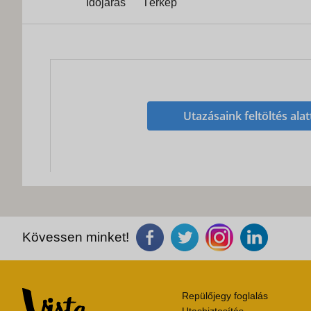
Időjárás
Térkép
Utazásaink feltöltés alat
Kövessen minket!
Repülőjegy foglalás