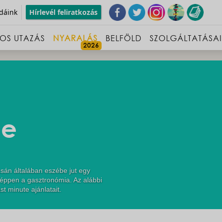
dáink
Hírlevél feliratkozás
OS UTAZÁS
NYARALÁS
BELFÖLD
SZOLGÁLTATÁSA
ce
sán általában eszébe jut egy
 éppen a gasztronómia. Az alábbi
st minute ajánlatait.