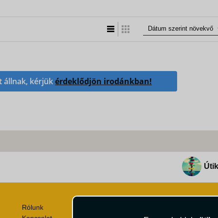
Lista nézet
Táblázatos nézet
t állnak, kérjük
érdeklődjön irodánkban!
Útik
Rólunk
Utazási Csomag Szerződési