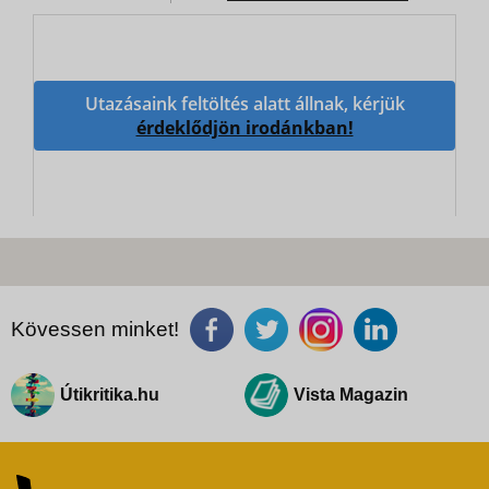
Utazásaink feltöltés alatt állnak, kérjük
érdeklődjön irodánkban!
Kövessen minket!
Útikritika.hu
Vista Magazin