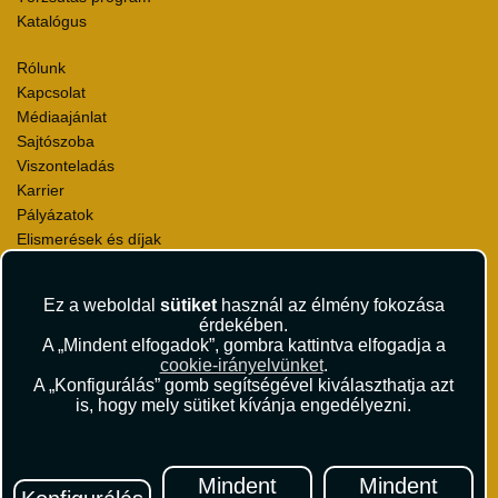
Katalógus
Rólunk
Kapcsolat
Médiaajánlat
Sajtószoba
Viszonteladás
Karrier
Pályázatok
Elismerések és díjak
Környezettudatosság
Ez a weboldal
sütiket
használ az élmény fokozása
Utazási Csomag Szerződési Feltételek
érdekében.
Útlemondás-biztosítás Szerződési Feltételek
A „Mindent elfogadok”, gombra kattintva elfogadja a
Utasbiztosítás Szerződési Feltételek
cookie-irányelvünket
.
Repülőjegy Szerződési Feltételek
A „Konfigurálás” gomb segítségével kiválaszthatja azt
is, hogy mely sütiket kívánja engedélyezni.
Adatvédelem
Impresszum
Hírlevél
Mindent
Mindent