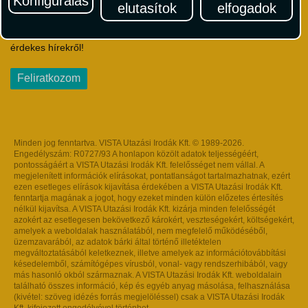
Konfigurálás
elutasítok
elfogadok
Iratkozzon fel Magyarország egyik legszínesebb utazási
hírlevelére! Értesüljön időben a legfrissebb utazási akciókról és
érdekes hírekről!
Feliratkozom
Minden jog fenntartva. VISTA Utazási Irodák Kft. © 1989-2026.
Engedélyszám: R0727/93 A honlapon közölt adatok teljességéért,
pontosságáért a VISTA Utazási Irodák Kft. felelősséget nem vállal. A
megjelenített információk elírásokat, pontatlanságot tartalmazhatnak, ezért
ezen esetleges elírások kijavítása érdekében a VISTA Utazási Irodák Kft.
fenntartja magának a jogot, hogy ezeket minden külön előzetes értesítés
nélkül kijavítsa. A VISTA Utazási Irodák Kft. kizárja minden felelősségét
azokért az esetlegesen bekövetkező károkért, veszteségekért, költségekért,
amelyek a weboldalak használatából, nem megfelelő működéséből,
üzemzavarából, az adatok bárki által történő illetéktelen
megváltoztatásából keletkeznek, illetve amelyek az információtovábbítási
késedelemből, számítógépes vírusból, vonal- vagy rendszerhibából, vagy
más hasonló okból származnak. A VISTA Utazási Irodák Kft. weboldalain
található összes információ, kép és egyéb anyag másolása, felhasználása
(kivétel: szöveg idézés forrás megjelöléssel) csak a VISTA Utazási Irodák