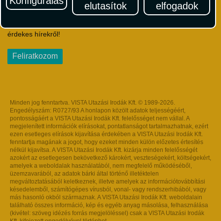
Konfigurálás
elutasítok
elfogadok
Iratkozzon fel Magyarország egyik legszínesebb utazási
hírlevelére! Értesüljön időben a legfrissebb utazási akciókról és
érdekes hírekről!
Feliratkozom
Minden jog fenntartva. VISTA Utazási Irodák Kft. © 1989-2026.
Engedélyszám: R0727/93 A honlapon közölt adatok teljességéért,
pontosságáért a VISTA Utazási Irodák Kft. felelősséget nem vállal. A
megjelenített információk elírásokat, pontatlanságot tartalmazhatnak, ezért
ezen esetleges elírások kijavítása érdekében a VISTA Utazási Irodák Kft.
fenntartja magának a jogot, hogy ezeket minden külön előzetes értesítés
nélkül kijavítsa. A VISTA Utazási Irodák Kft. kizárja minden felelősségét
azokért az esetlegesen bekövetkező károkért, veszteségekért, költségekért,
amelyek a weboldalak használatából, nem megfelelő működéséből,
üzemzavarából, az adatok bárki által történő illetéktelen
megváltoztatásából keletkeznek, illetve amelyek az információtovábbítási
késedelemből, számítógépes vírusból, vonal- vagy rendszerhibából, vagy
más hasonló okból származnak. A VISTA Utazási Irodák Kft. weboldalain
található összes információ, kép és egyéb anyag másolása, felhasználása
(kivétel: szöveg idézés forrás megjelöléssel) csak a VISTA Utazási Irodák