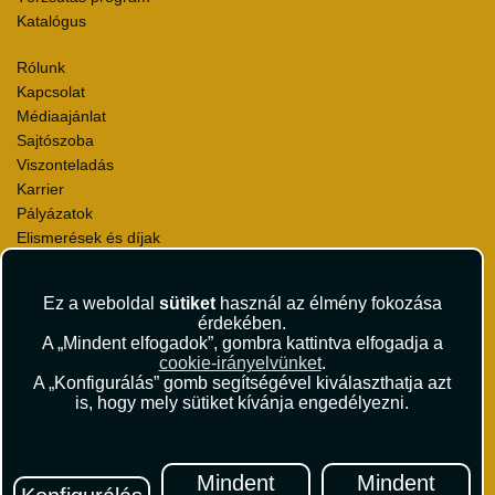
Katalógus
Rólunk
Kapcsolat
Médiaajánlat
Sajtószoba
Viszonteladás
Karrier
Pályázatok
Elismerések és díjak
Környezettudatosság
Ez a weboldal
sütiket
használ az élmény fokozása
Utazási Csomag Szerződési Feltételek
érdekében.
Útlemondás-biztosítás Szerződési Feltételek
A „Mindent elfogadok”, gombra kattintva elfogadja a
Utasbiztosítás Szerződési Feltételek
cookie-irányelvünket
.
Repülőjegy Szerződési Feltételek
A „Konfigurálás” gomb segítségével kiválaszthatja azt
is, hogy mely sütiket kívánja engedélyezni.
Adatvédelem
Impresszum
Hírlevél
Mindent
Mindent