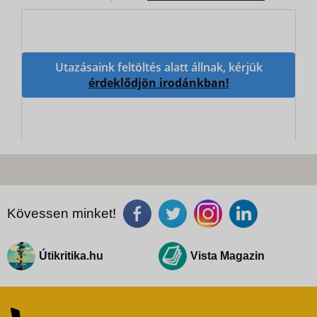
Utazásaink feltöltés alatt állnak, kérjük
érdeklődjön irodánkban!
Kövessen minket!
Útikritika.hu
Vista Magazin