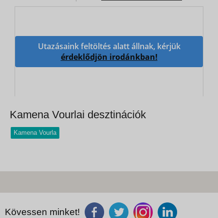
Utazásaink feltöltés alatt állnak, kérjük
érdeklődjön irodánkban!
Kamena Vourlai desztinációk
Kamena Vourla
Kövessen minket!