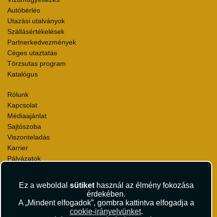
Autóbérlés
Utazási utalványok
Szállásértékelések
Partnerkedvezmények
Céges utaztatás
Törzsutas program
Katalógus
Rólunk
Kapcsolat
Médiaajánlat
Sajtószoba
Viszonteladás
Karrier
Pályázatok
Elismerések és díjak
Környezettudatosság
Ez a weboldal
sütiket
használ az élmény fokozása
érdekében.
Utazási Csomag Szerződési Feltételek
A „Mindent elfogadok”, gombra kattintva elfogadja a
Útlemondás-biztosítás Szerződési Feltételek
cookie-irányelvünket
.