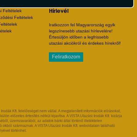
Hírlevél
 Feltételek
ződési Feltételek
eltételek
Iratkozzon fel Magyarország egyik
ételek
legszínesebb utazási hírlevelére!
Értesüljön időben a legfrissebb
utazási akciókról és érdekes hírekről!
Feliratkozom
dák Kft. felelősséget nem vállal. A megjelenített információk elírásokat,
ön előzetes értesítés nélkül kijavítsa. A VISTA Utazási Irodák Kft. kizárja
l, üzemzavarából, az adatok bárki által történő illetéktelen
 okból származnak. A VISTA Utazási Irodák Kft. weboldalain található
lyével történhet.