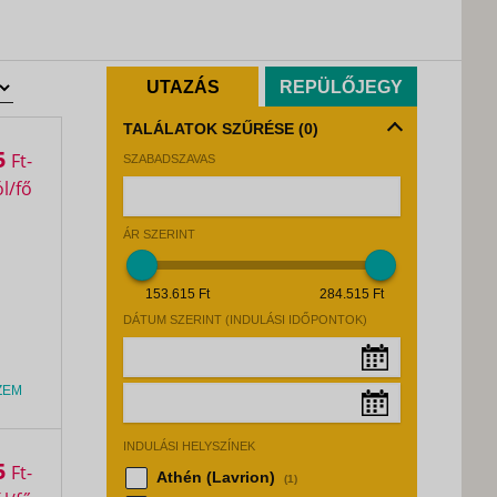
UTAZÁS
REPÜLŐJEGY
TALÁLATOK SZŰRÉSE
(0)
5
Ft
SZABADSZAVAS
ÁR SZERINT
153.615 Ft
284.515 Ft
DÁTUM SZERINT (INDULÁSI IDŐPONTOK)
ZEM
Augusztus, 2026
»
INDULÁSI HELYSZÍNEK
Hé
Ke
Sz
Cs
Pé
Sz
Va
Augusztus, 2026
»
5
Ft
Athén (Lavrion)
(1)
27
28
29
30
31
1
2