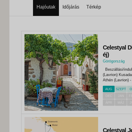
Hajóutak
Időjárás
Térkép
Celestyal D
éj)
Görögország
,
Beszállási/indul
Patmosz
(Lavrion) Kusadasi (Törökország) 
Athén (Lavrion) - 13:00* 1.nap Míkonosz* 18:00 
AUG
SZEPT
O
DEC
JAN
F
ÁPR
MÁJ
J
Celestyal J