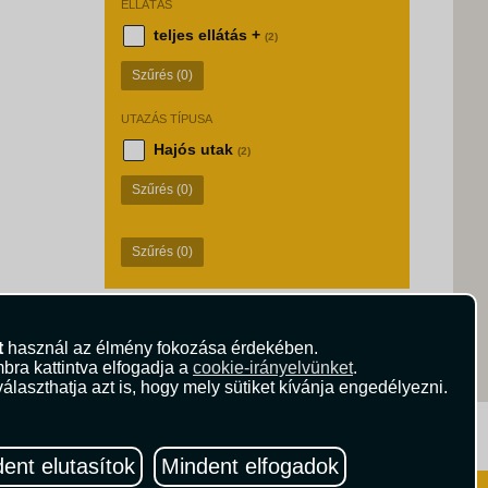
ELLÁTÁS
teljes ellátás +
(2)
Szűrés
(0)
UTAZÁS TÍPUSA
Hajós utak
(2)
Szűrés
(0)
Szűrés
(0)
t
használ az élmény fokozása érdekében.
bra kattintva elfogadja a
cookie-irányelvünket
.
álaszthatja azt is, hogy mely sütiket kívánja engedélyezni.
ritika.hu
Vista Magazin
ent elutasítok
Mindent elfogadok