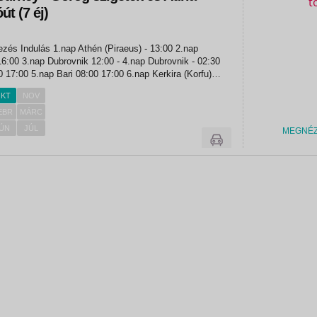
út (7 éj)
Dubrovnik - 02:30
6.nap Kerkira (Korfu)
7.nap...
KT
NOV
EBR
MÁRC
ÚN
JÚL
MEGNÉ