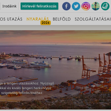
Irodáink
Hírlevél feliratkozás
OS UTAZÁS
NYARALÁS
BELFÖLD
SZOLGÁLTATÁSA
ja a tengeri utazásokhoz. Nyüzsgő
ókkal és kiváló tengeri herkentyűs
g szigetvilág felfedezéséhez.