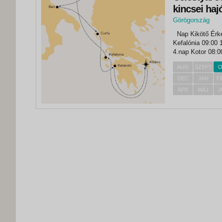
kincsei hajó
Görögország
,
Nap Kikötő Érkezés Indulás 1.nap Athén (Piraeus) - 13:00 2.nap
Athén
Kefalónia 09:00 16:00 3.nap Dubrovnik 12:00 - 4.nap 
4.nap Kotor 08:00 17:00 5.nap Bari 08:00 17:00 
08:00 18:00 
AUG
SZEPT
O
DEC
JAN
F
ÁPR
MÁJ
J