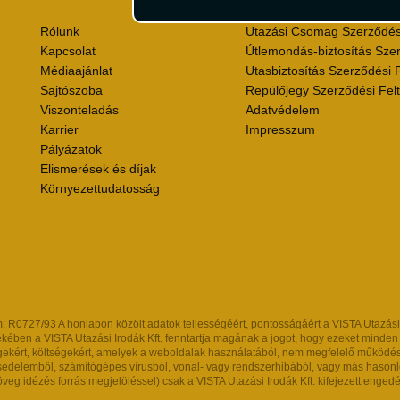
Rólunk
Utazási Csomag Szerződési
Kapcsolat
Útlemondás-biztosítás Szer
Médiaajánlat
Utasbiztosítás Szerződési F
Sajtószoba
Repülőjegy Szerződési Felt
Viszonteladás
Adatvédelem
Karrier
Impresszum
Pályázatok
Elismerések és díjak
Környezettudatosság
R0727/93 A honlapon közölt adatok teljességéért, pontosságáért a VISTA Utazási Iro
kében a VISTA Utazási Irodák Kft. fenntartja magának a jogot, hogy ezeket minden kül
ekért, költségekért, amelyek a weboldalak használatából, nem megfelelő működésébő
ésedelemből, számítógépes vírusból, vonal- vagy rendszerhibából, vagy más hasonló
eg idézés forrás megjelöléssel) csak a VISTA Utazási Irodák Kft. kifejezett engedé