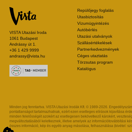
Repülőjegy foglalás
Utasbiztosítás
Vízumügyintézés
Autóbérlés
VISTA Utazási Iroda
Utazási utalványok
1061 Budapest
Szállásértékelések
Andrássy út 1.
Partnerkedvezmények
+36 1 429 9999
Céges utaztatás
andrassy@vista.hu
Törzsutas program
Katalógus
Minden jog fenntartva. VISTA Utazási Irodák Kft. © 1989-2026. Engedélyszám: 
pontatlanságot tartalmazhatnak, ezért ezen esetleges elírások kijavítása érde
minden felelősségét azokért az esetlegesen bekövetkező károkért, veszteség
megváltoztatásából keletkeznek, illetve amelyek az információtovábbítási k
összes információ, kép és egyéb anyag másolása, felhasználása (kivétel: szöv