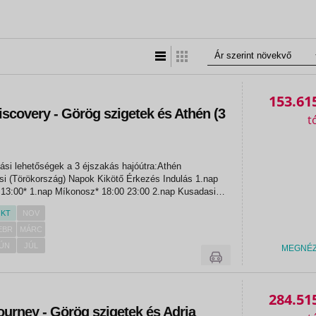
Lista nézet
Táblázatos nézet
153.61
iscovery - Görög szigetek és Athén (3
ási lehetőségek a 3 éjszakás hajóútra:Athén
Napok Kikötő Érkezés Indulás 1.nap
23:00 2.nap Kusadasi
07:00 13:00 2.nap Patmos* 16:30 21:30 3.nap Kréta...
KT
NOV
EBR
MÁRC
ÚN
JÚL
MEGNÉ
«
«
284.51
ourney - Görög szigetek és Adria