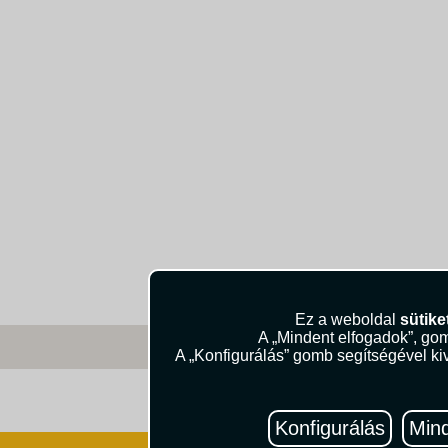
Ez a weboldal
sütike
A „Mindent elfogadok”, gom
A „Konfigurálás” gomb segítségével kiv
Útik
Konfigurálás
Mind