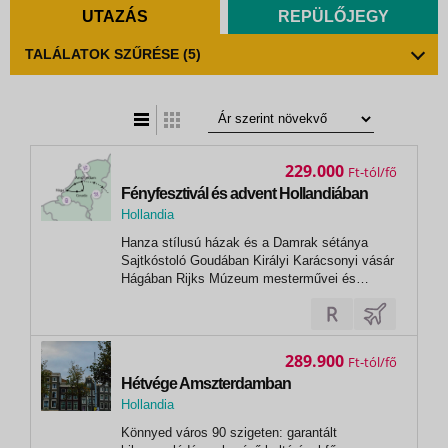
UTAZÁS
REPÜLŐJEGY
TALÁLATOK SZŰRÉSE
(5)
t
zatos nézet
229.000
Ft
Fényfesztivál és advent Hollandiában
Hollandia
,
Hanza stílusú házak és a Damrak sétánya
Amszterdam
Sajtkóstoló Goudában Királyi Karácsonyi vásár
Hágában Rijks Múzeum mesterművei és
Heineken gyárlátogatás
289.900
Ft
Hétvége Amszterdamban
Hollandia
,
Könnyed város 90 szigeten: garantált
Amszterdam