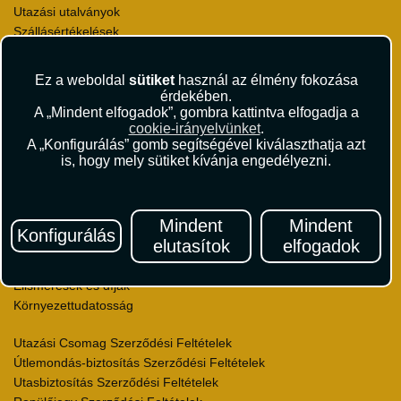
Utazási utalványok
Szállásértékelések
Partnerkedvezmények
Céges utaztatás
Ez a weboldal
sütiket
használ az élmény fokozása
Törzsutas program
érdekében.
Katalógus
A „Mindent elfogadok”, gombra kattintva elfogadja a
cookie-irányelvünket
.
A „Konfigurálás” gomb segítségével kiválaszthatja azt
Rólunk
is, hogy mely sütiket kívánja engedélyezni.
Kapcsolat
Médiaajánlat
Sajtószoba
Mindent
Mindent
Viszonteladás
Konfigurálás
elutasítok
elfogadok
Karrier
Pályázatok
Elismerések és díjak
Környezettudatosság
Utazási Csomag Szerződési Feltételek
Útlemondás-biztosítás Szerződési Feltételek
Utasbiztosítás Szerződési Feltételek