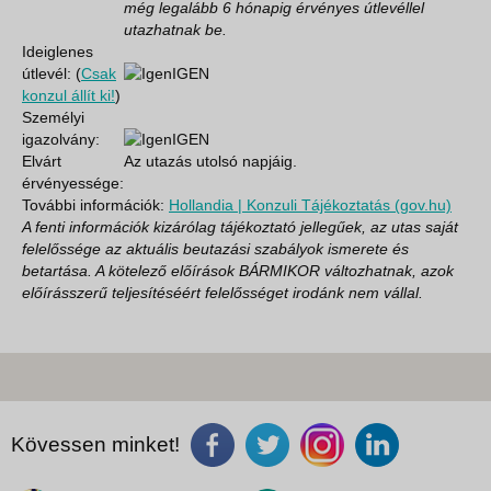
még legalább 6 hónapig érvényes útlevéllel
utazhatnak be.
Ideiglenes
útlevél: (
Csak
IGEN
konzul állít ki!
)
Személyi
igazolvány:
IGEN
Elvárt
Az utazás utolsó napjáig.
érvényessége:
További információk:
Hollandia | Konzuli Tájékoztatás (gov.hu)
A fenti információk kizárólag tájékoztató jellegűek, az utas saját
felelőssége az aktuális beutazási szabályok ismerete és
betartása. A kötelező előírások BÁRMIKOR változhatnak, azok
előírásszerű teljesítéséért felelősséget irodánk nem vállal.
Kövessen minket!