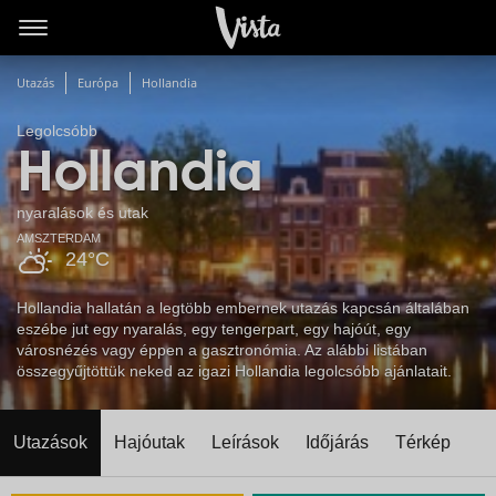
Utazás
Európa
Hollandia
Legolcsóbb
Hollandia
nyaralások és utak
AMSZTERDAM
24°C
Hollandia hallatán a legtöbb embernek utazás kapcsán általában
eszébe jut egy nyaralás, egy tengerpart, egy hajóút, egy
városnézés vagy éppen a gasztronómia. Az alábbi listában
összegyűjtöttük neked az igazi Hollandia legolcsóbb ajánlatait.
Utazások
Hajóutak
Leírások
Időjárás
Térkép