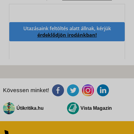
Utazásaink feltöltés alatt állnak, kérjük
érdeklődjön irodánkban!
Kövessen minket!
Útikritika.hu
Vista Magazin