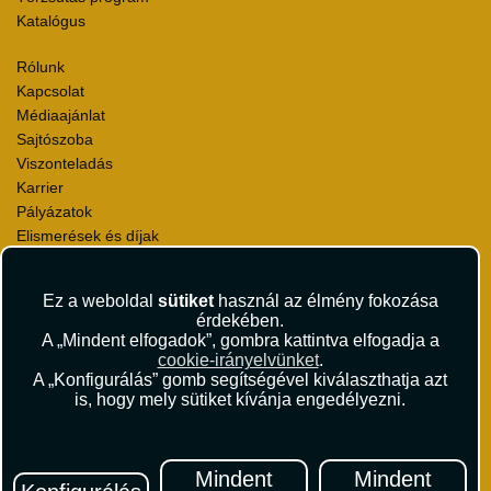
Katalógus
Rólunk
Kapcsolat
Médiaajánlat
Sajtószoba
Viszonteladás
Karrier
Pályázatok
Elismerések és díjak
Környezettudatosság
Ez a weboldal
sütiket
használ az élmény fokozása
Utazási Csomag Szerződési Feltételek
érdekében.
Útlemondás-biztosítás Szerződési Feltételek
A „Mindent elfogadok”, gombra kattintva elfogadja a
Utasbiztosítás Szerződési Feltételek
cookie-irányelvünket
.
Repülőjegy Szerződési Feltételek
A „Konfigurálás” gomb segítségével kiválaszthatja azt
is, hogy mely sütiket kívánja engedélyezni.
Adatvédelem
Impresszum
Hírlevél
Mindent
Mindent