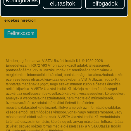
Konfigurálás
elutasítok
elfogadok
Iratkozzon fel Magyarország egyik legszínesebb utazási
hírlevelére! Értesüljön időben a legfrissebb utazási akciókról és
érdekes hírekről!
Feliratkozom
Minden jog fenntartva. VISTA Utazási Irodák Kft. © 1989-2026.
Engedélyszám: R0727/93 A honlapon közölt adatok teljességéért,
pontosságáért a VISTA Utazási Irodák Kft. felelősséget nem vállal. A
megjelenített információk elírásokat, pontatlanságot tartalmazhatnak, ezért
ezen esetleges elírások kijavítása érdekében a VISTA Utazási Irodák Kft.
fenntartja magának a jogot, hogy ezeket minden külön előzetes értesítés
nélkül kijavítsa. A VISTA Utazási Irodák Kft. kizárja minden felelősségét
azokért az esetlegesen bekövetkező károkért, veszteségekért, költségekért,
amelyek a weboldalak használatából, nem megfelelő működéséből,
üzemzavarából, az adatok bárki által történő illetéktelen
megváltoztatásából keletkeznek, illetve amelyek az információtovábbítási
késedelemből, számítógépes vírusból, vonal- vagy rendszerhibából, vagy
más hasonló okból származnak. A VISTA Utazási Irodák Kft. weboldalain
található összes információ, kép és egyéb anyag másolása, felhasználása
(kivétel: szöveg idézés forrás megjelöléssel) csak a VISTA Utazási Irodák