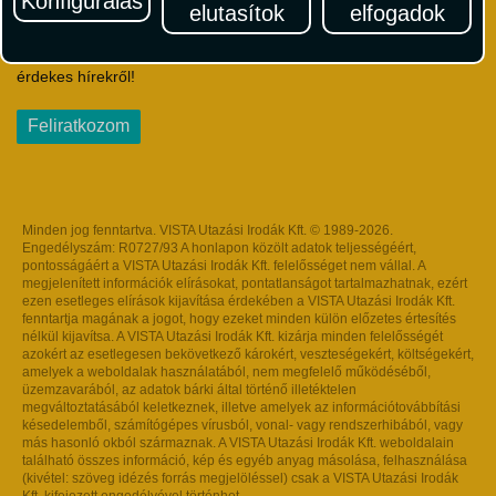
Konfigurálás
elutasítok
elfogadok
Iratkozzon fel Magyarország egyik legszínesebb utazási
hírlevelére! Értesüljön időben a legfrissebb utazási akciókról és
érdekes hírekről!
Feliratkozom
Minden jog fenntartva. VISTA Utazási Irodák Kft. © 1989-2026.
Engedélyszám: R0727/93 A honlapon közölt adatok teljességéért,
pontosságáért a VISTA Utazási Irodák Kft. felelősséget nem vállal. A
megjelenített információk elírásokat, pontatlanságot tartalmazhatnak, ezért
ezen esetleges elírások kijavítása érdekében a VISTA Utazási Irodák Kft.
fenntartja magának a jogot, hogy ezeket minden külön előzetes értesítés
nélkül kijavítsa. A VISTA Utazási Irodák Kft. kizárja minden felelősségét
azokért az esetlegesen bekövetkező károkért, veszteségekért, költségekért,
amelyek a weboldalak használatából, nem megfelelő működéséből,
üzemzavarából, az adatok bárki által történő illetéktelen
megváltoztatásából keletkeznek, illetve amelyek az információtovábbítási
késedelemből, számítógépes vírusból, vonal- vagy rendszerhibából, vagy
más hasonló okból származnak. A VISTA Utazási Irodák Kft. weboldalain
található összes információ, kép és egyéb anyag másolása, felhasználása
(kivétel: szöveg idézés forrás megjelöléssel) csak a VISTA Utazási Irodák