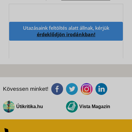
Utazásaink feltöltés alatt állnak, kérjük
érdeklődjön irodánkban!
Kövessen minket!
Útikritika.hu
Vista Magazin