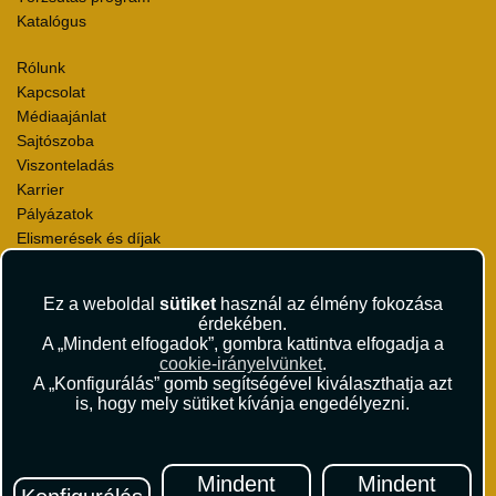
Katalógus
Rólunk
Kapcsolat
Médiaajánlat
Sajtószoba
Viszonteladás
Karrier
Pályázatok
Elismerések és díjak
Környezettudatosság
Ez a weboldal
sütiket
használ az élmény fokozása
Utazási Csomag Szerződési Feltételek
érdekében.
Útlemondás-biztosítás Szerződési Feltételek
A „Mindent elfogadok”, gombra kattintva elfogadja a
Utasbiztosítás Szerződési Feltételek
cookie-irányelvünket
.
Repülőjegy Szerződési Feltételek
A „Konfigurálás” gomb segítségével kiválaszthatja azt
is, hogy mely sütiket kívánja engedélyezni.
Adatvédelem
Impresszum
Hírlevél
Mindent
Mindent