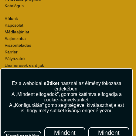
Katalógus
Rólunk
Kapcsolat
Médiaajánlat
Sajtószoba
Viszonteladás
Karrier
Pályázatok
Elismerések és díjak
Környezettudatosság
Ez a weboldal
sütiket
használ az élmény fokozása
Utazási Csomag Szerződési Feltételek
érdekében.
Útlemondás-biztosítás Szerződési Feltételek
A „Mindent elfogadok”, gombra kattintva elfogadja a
Utasbiztosítás Szerződési Feltételek
cookie-irányelvünket
.
Repülőjegy Szerződési Feltételek
A „Konfigurálás” gomb segítségével kiválaszthatja azt
is, hogy mely sütiket kívánja engedélyezni.
Adatvédelem
Impresszum
Hírlevél
Mindent
Mindent