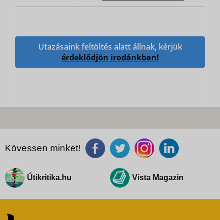
Utazásaink feltöltés alatt állnak, kérjük
érdeklődjön irodánkban!
Kövessen minket!
Útikritika.hu
Vista Magazin