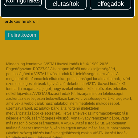
Konfigurálás
elutasítok
elfogadok
Iratkozzon fel Magyarország egyik legszínesebb utazási
hírlevelére! Értesüljön időben a legfrissebb utazási akciókról és
érdekes hírekről!
Feliratkozom
Minden jog fenntartva. VISTA Utazási Irodák Kft. © 1989-2026.
Engedélyszám: R0727/93 A honlapon közölt adatok teljességéért,
pontosságáért a VISTA Utazási Irodák Kft. felelősséget nem vállal. A
megjelenített információk elírásokat, pontatlanságot tartalmazhatnak, ezért
ezen esetleges elírások kijavítása érdekében a VISTA Utazási Irodák Kft.
fenntartja magának a jogot, hogy ezeket minden külön előzetes értesítés
nélkül kijavítsa. A VISTA Utazási Irodák Kft. kizárja minden felelősségét
azokért az esetlegesen bekövetkező károkért, veszteségekért, költségekért,
amelyek a weboldalak használatából, nem megfelelő működéséből,
üzemzavarából, az adatok bárki által történő illetéktelen
megváltoztatásából keletkeznek, illetve amelyek az információtovábbítási
késedelemből, számítógépes vírusból, vonal- vagy rendszerhibából, vagy
más hasonló okból származnak. A VISTA Utazási Irodák Kft. weboldalain
található összes információ, kép és egyéb anyag másolása, felhasználása
(kivétel: szöveg idézés forrás megjelöléssel) csak a VISTA Utazási Irodák