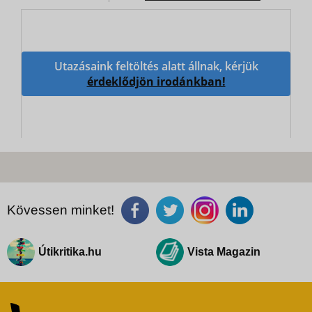
Utazásaink feltöltés alatt állnak, kérjük
érdeklődjön irodánkban!
Kövessen minket!
Útikritika.hu
Vista Magazin