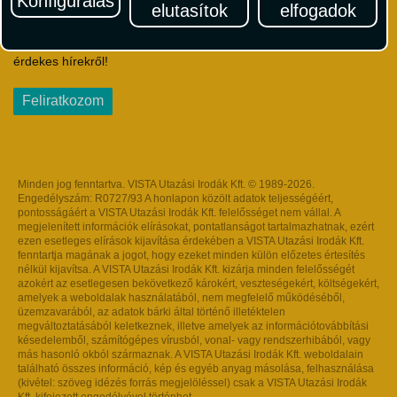
Konfigurálás
elutasítok
elfogadok
Iratkozzon fel Magyarország egyik legszínesebb utazási
hírlevelére! Értesüljön időben a legfrissebb utazási akciókról és
érdekes hírekről!
Feliratkozom
Minden jog fenntartva. VISTA Utazási Irodák Kft. © 1989-2026.
Engedélyszám: R0727/93 A honlapon közölt adatok teljességéért,
pontosságáért a VISTA Utazási Irodák Kft. felelősséget nem vállal. A
megjelenített információk elírásokat, pontatlanságot tartalmazhatnak, ezért
ezen esetleges elírások kijavítása érdekében a VISTA Utazási Irodák Kft.
fenntartja magának a jogot, hogy ezeket minden külön előzetes értesítés
nélkül kijavítsa. A VISTA Utazási Irodák Kft. kizárja minden felelősségét
azokért az esetlegesen bekövetkező károkért, veszteségekért, költségekért,
amelyek a weboldalak használatából, nem megfelelő működéséből,
üzemzavarából, az adatok bárki által történő illetéktelen
megváltoztatásából keletkeznek, illetve amelyek az információtovábbítási
késedelemből, számítógépes vírusból, vonal- vagy rendszerhibából, vagy
más hasonló okból származnak. A VISTA Utazási Irodák Kft. weboldalain
található összes információ, kép és egyéb anyag másolása, felhasználása
(kivétel: szöveg idézés forrás megjelöléssel) csak a VISTA Utazási Irodák