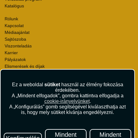
Katalógus
Rólunk
Kapcsolat
Médiaajánlat
Sajtószoba
Viszonteladás
Karrier
Pályázatok
Elismerések és díjak
Környezettudatosság
Ez a weboldal
sütiket
használ az élmény fokozása
Utazási Csomag Szerződési Feltételek
érdekében.
Útlemondás-biztosítás Szerződési Feltételek
A „Mindent elfogadok”, gombra kattintva elfogadja a
Utasbiztosítás Szerződési Feltételek
cookie-irányelvünket
.
Repülőjegy Szerződési Feltételek
A „Konfigurálás” gomb segítségével kiválaszthatja azt
is, hogy mely sütiket kívánja engedélyezni.
Adatvédelem
Impresszum
Hírlevél
Mindent
Mindent