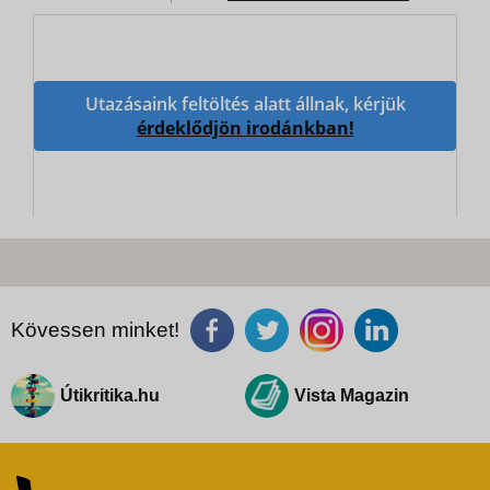
Utazásaink feltöltés alatt állnak, kérjük
érdeklődjön irodánkban!
Kövessen minket!
Útikritika.hu
Vista Magazin