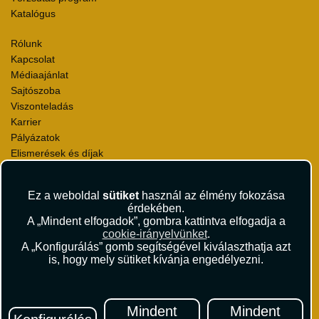
Katalógus
Rólunk
Kapcsolat
Médiaajánlat
Sajtószoba
Viszonteladás
Karrier
Pályázatok
Elismerések és díjak
Környezettudatosság
Ez a weboldal
sütiket
használ az élmény fokozása
Utazási Csomag Szerződési Feltételek
érdekében.
Útlemondás-biztosítás Szerződési Feltételek
A „Mindent elfogadok”, gombra kattintva elfogadja a
Utasbiztosítás Szerződési Feltételek
cookie-irányelvünket
.
Repülőjegy Szerződési Feltételek
A „Konfigurálás” gomb segítségével kiválaszthatja azt
is, hogy mely sütiket kívánja engedélyezni.
Adatvédelem
Impresszum
Hírlevél
Mindent
Mindent