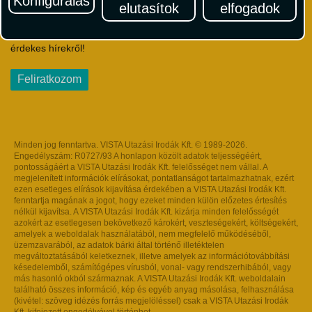
Konfigurálás
elutasítok
elfogadok
Iratkozzon fel Magyarország egyik legszínesebb utazási
hírlevelére! Értesüljön időben a legfrissebb utazási akciókról és
érdekes hírekről!
Feliratkozom
Minden jog fenntartva. VISTA Utazási Irodák Kft. © 1989-2026.
Engedélyszám: R0727/93 A honlapon közölt adatok teljességéért,
pontosságáért a VISTA Utazási Irodák Kft. felelősséget nem vállal. A
megjelenített információk elírásokat, pontatlanságot tartalmazhatnak, ezért
ezen esetleges elírások kijavítása érdekében a VISTA Utazási Irodák Kft.
fenntartja magának a jogot, hogy ezeket minden külön előzetes értesítés
nélkül kijavítsa. A VISTA Utazási Irodák Kft. kizárja minden felelősségét
azokért az esetlegesen bekövetkező károkért, veszteségekért, költségekért,
amelyek a weboldalak használatából, nem megfelelő működéséből,
üzemzavarából, az adatok bárki által történő illetéktelen
megváltoztatásából keletkeznek, illetve amelyek az információtovábbítási
késedelemből, számítógépes vírusból, vonal- vagy rendszerhibából, vagy
más hasonló okból származnak. A VISTA Utazási Irodák Kft. weboldalain
található összes információ, kép és egyéb anyag másolása, felhasználása
(kivétel: szöveg idézés forrás megjelöléssel) csak a VISTA Utazási Irodák