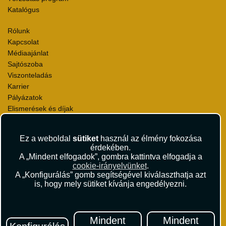
Katalógus
Rólunk
Kapcsolat
Médiaajánlat
Sajtószoba
Viszonteladás
Karrier
Pályázatok
Elismerések és díjak
Környezettudatosság
Ez a weboldal
sütiket
használ az élmény fokozása
Utazási Csomag Szerződési Feltételek
érdekében.
Útlemondás-biztosítás Szerződési Feltételek
A „Mindent elfogadok”, gombra kattintva elfogadja a
Utasbiztosítás Szerződési Feltételek
cookie-irányelvünket
.
Repülőjegy Szerződési Feltételek
A „Konfigurálás” gomb segítségével kiválaszthatja azt
is, hogy mely sütiket kívánja engedélyezni.
Adatvédelem
Impresszum
Hírlevél
Mindent
Mindent