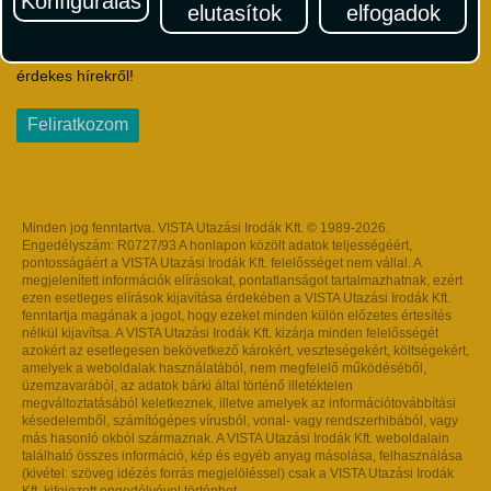
Konfigurálás
elutasítok
elfogadok
Iratkozzon fel Magyarország egyik legszínesebb utazási
hírlevelére! Értesüljön időben a legfrissebb utazási akciókról és
érdekes hírekről!
Feliratkozom
Minden jog fenntartva. VISTA Utazási Irodák Kft. © 1989-2026.
Engedélyszám: R0727/93 A honlapon közölt adatok teljességéért,
pontosságáért a VISTA Utazási Irodák Kft. felelősséget nem vállal. A
megjelenített információk elírásokat, pontatlanságot tartalmazhatnak, ezért
ezen esetleges elírások kijavítása érdekében a VISTA Utazási Irodák Kft.
fenntartja magának a jogot, hogy ezeket minden külön előzetes értesítés
nélkül kijavítsa. A VISTA Utazási Irodák Kft. kizárja minden felelősségét
azokért az esetlegesen bekövetkező károkért, veszteségekért, költségekért,
amelyek a weboldalak használatából, nem megfelelő működéséből,
üzemzavarából, az adatok bárki által történő illetéktelen
megváltoztatásából keletkeznek, illetve amelyek az információtovábbítási
késedelemből, számítógépes vírusból, vonal- vagy rendszerhibából, vagy
más hasonló okból származnak. A VISTA Utazási Irodák Kft. weboldalain
található összes információ, kép és egyéb anyag másolása, felhasználása
(kivétel: szöveg idézés forrás megjelöléssel) csak a VISTA Utazási Irodák