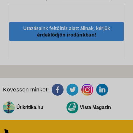
Utazásaink feltöltés alatt állnak, kérjük
érdeklődjön irodánkban!
Kövessen minket!
Útikritika.hu
Vista Magazin