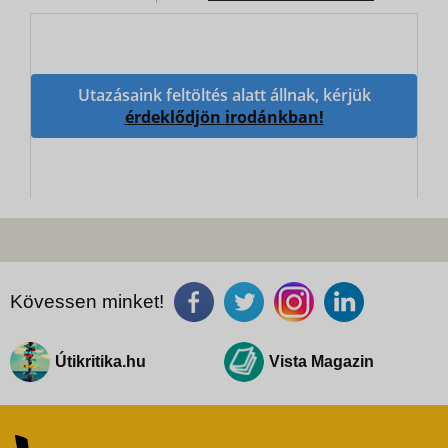
Utazásaink feltöltés alatt állnak, kérjük
érdeklődjön irodánkban!
Kövessen minket!
Útikritika.hu
Vista Magazin