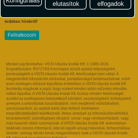
Konfigurálás
elutasítok
elfogadok
Iratkozzon fel Magyarország egyik legszínesebb utazási
hírlevelére! Értesüljön időben a legfrissebb utazási akciókról és
érdekes hírekről!
Feliratkozom
Minden jog fenntartva. VISTA Utazási Irodák Kft. © 1989-2026.
Engedélyszám: R0727/93 A honlapon közölt adatok teljességéért,
pontosságáért a VISTA Utazási Irodák Kft. felelősséget nem vállal. A
megjelenített információk elírásokat, pontatlanságot tartalmazhatnak, ezért
ezen esetleges elírások kijavítása érdekében a VISTA Utazási Irodák Kft.
fenntartja magának a jogot, hogy ezeket minden külön előzetes értesítés
nélkül kijavítsa. A VISTA Utazási Irodák Kft. kizárja minden felelősségét
azokért az esetlegesen bekövetkező károkért, veszteségekért, költségekért,
amelyek a weboldalak használatából, nem megfelelő működéséből,
üzemzavarából, az adatok bárki által történő illetéktelen
megváltoztatásából keletkeznek, illetve amelyek az információtovábbítási
késedelemből, számítógépes vírusból, vonal- vagy rendszerhibából, vagy
más hasonló okból származnak. A VISTA Utazási Irodák Kft. weboldalain
található összes információ, kép és egyéb anyag másolása, felhasználása
(kivétel: szöveg idézés forrás megjelöléssel) csak a VISTA Utazási Irodák