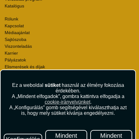
Katalógus
Rólunk
Kapcsolat
Médiaajánlat
Sajtószoba
Viszonteladás
Karrier
Pályázatok
Elismerések és díjak
Környezettudatosság
Ez a weboldal
sütiket
használ az élmény fokozása
Utazási Csomag Szerződési Feltételek
érdekében.
Útlemondás-biztosítás Szerződési Feltételek
A „Mindent elfogadok”, gombra kattintva elfogadja a
Utasbiztosítás Szerződési Feltételek
cookie-irányelvünket
.
Repülőjegy Szerződési Feltételek
A „Konfigurálás” gomb segítségével kiválaszthatja azt
is, hogy mely sütiket kívánja engedélyezni.
Adatvédelem
Impresszum
Hírlevél
Mindent
Mindent