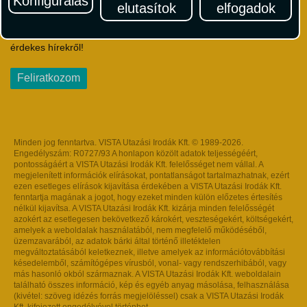
Konfigurálás
elutasítok
elfogadok
Iratkozzon fel Magyarország egyik legszínesebb utazási
hírlevelére! Értesüljön időben a legfrissebb utazási akciókról és
érdekes hírekről!
Feliratkozom
Minden jog fenntartva. VISTA Utazási Irodák Kft. © 1989-2026.
Engedélyszám: R0727/93 A honlapon közölt adatok teljességéért,
pontosságáért a VISTA Utazási Irodák Kft. felelősséget nem vállal. A
megjelenített információk elírásokat, pontatlanságot tartalmazhatnak, ezért
ezen esetleges elírások kijavítása érdekében a VISTA Utazási Irodák Kft.
fenntartja magának a jogot, hogy ezeket minden külön előzetes értesítés
nélkül kijavítsa. A VISTA Utazási Irodák Kft. kizárja minden felelősségét
azokért az esetlegesen bekövetkező károkért, veszteségekért, költségekért,
amelyek a weboldalak használatából, nem megfelelő működéséből,
üzemzavarából, az adatok bárki által történő illetéktelen
megváltoztatásából keletkeznek, illetve amelyek az információtovábbítási
késedelemből, számítógépes vírusból, vonal- vagy rendszerhibából, vagy
más hasonló okból származnak. A VISTA Utazási Irodák Kft. weboldalain
található összes információ, kép és egyéb anyag másolása, felhasználása
(kivétel: szöveg idézés forrás megjelöléssel) csak a VISTA Utazási Irodák