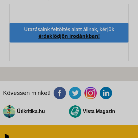
Utazásaink feltöltés alatt állnak, kérjük
érdeklődjön irodánkban!
Kövessen minket!
Útikritika.hu
Vista Magazin