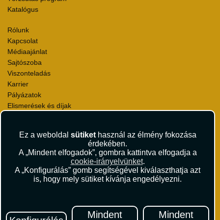
Katalógus
Rólunk
Kapcsolat
Médiaajánlat
Sajtószoba
Viszonteladás
Karrier
Pályázatok
Elismerések és díjak
Környezettudatosság
Ez a weboldal
sütiket
használ az élmény fokozása
Utazási Csomag Szerződési Feltételek
érdekében.
Útlemondás-biztosítás Szerződési Feltételek
A „Mindent elfogadok”, gombra kattintva elfogadja a
Utasbiztosítás Szerződési Feltételek
cookie-irányelvünket
.
Repülőjegy Szerződési Feltételek
A „Konfigurálás” gomb segítségével kiválaszthatja azt
is, hogy mely sütiket kívánja engedélyezni.
Adatvédelem
Impresszum
Hírlevél
Mindent
Mindent