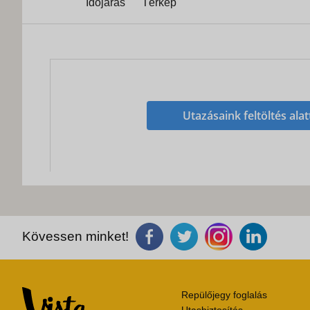
Időjárás
Térkép
Utazásaink feltöltés alat
Kövessen minket!
Repülőjegy foglalás