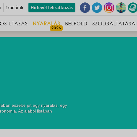
u
Irodáink
Hírlevél feliratkozás
OS UTAZÁS
NYARALÁS
BELFÖLD
SZOLGÁLTATÁSA
lában eszébe jut egy nyaralás, egy
ronómia. Az alábbi listában