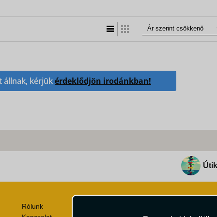
Lista nézet
Táblázatos nézet
t állnak, kérjük
érdeklődjön irodánkban!
Útik
Rólunk
Utazási Csomag Szerződési