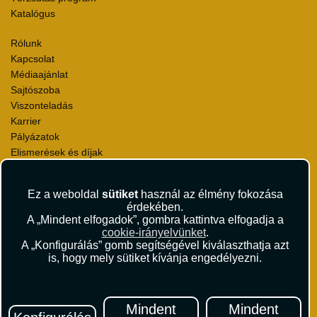
Katalógus
Rólunk
Kapcsolat
Médiaajánlat
Sajtószoba
Viszonteladás
Karrier
Pályázatok
Elismerések és díjak
Környezettudatosság
Ez a weboldal
sütiket
használ az élmény fokozása
Utazási Csomag Szerződési Feltételek
érdekében.
Útlemondás-biztosítás Szerződési Feltételek
A „Mindent elfogadok”, gombra kattintva elfogadja a
Utasbiztosítás Szerződési Feltételek
cookie-irányelvünket
.
Repülőjegy Szerződési Feltételek
A „Konfigurálás” gomb segítségével kiválaszthatja azt
is, hogy mely sütiket kívánja engedélyezni.
Adatvédelem
Impresszum
Hírlevél
Mindent
Mindent