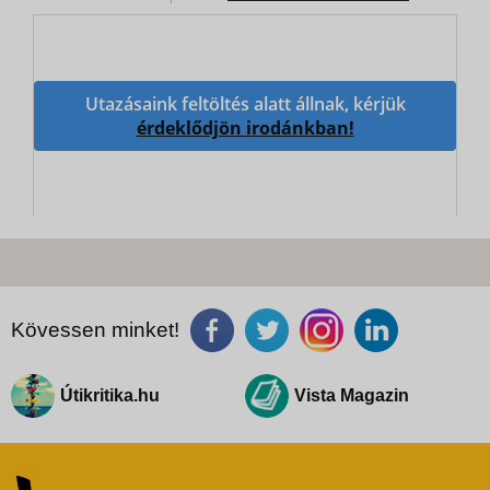
Utazásaink feltöltés alatt állnak, kérjük
érdeklődjön irodánkban!
Kövessen minket!
Útikritika.hu
Vista Magazin