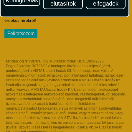
Konfigurálás
elutasítok
elfogadok
Iratkozzon fel Magyarország egyik legszínesebb utazási
hírlevelére! Értesüljön időben a legfrissebb utazási akciókról és
érdekes hírekről!
Feliratkozom
Minden jog fenntartva. VISTA Utazási Irodák Kft. © 1989-2026.
Engedélyszám: R0727/93 A honlapon közölt adatok teljességéért,
pontosságáért a VISTA Utazási Irodák Kft. felelősséget nem vállal. A
megjelenített információk elírásokat, pontatlanságot tartalmazhatnak, ezért
ezen esetleges elírások kijavítása érdekében a VISTA Utazási Irodák Kft.
fenntartja magának a jogot, hogy ezeket minden külön előzetes értesítés
nélkül kijavítsa. A VISTA Utazási Irodák Kft. kizárja minden felelősségét
azokért az esetlegesen bekövetkező károkért, veszteségekért, költségekért,
amelyek a weboldalak használatából, nem megfelelő működéséből,
üzemzavarából, az adatok bárki által történő illetéktelen
megváltoztatásából keletkeznek, illetve amelyek az információtovábbítási
késedelemből, számítógépes vírusból, vonal- vagy rendszerhibából, vagy
más hasonló okból származnak. A VISTA Utazási Irodák Kft. weboldalain
található összes információ, kép és egyéb anyag másolása, felhasználása
(kivétel: szöveg idézés forrás megjelöléssel) csak a VISTA Utazási Irodák