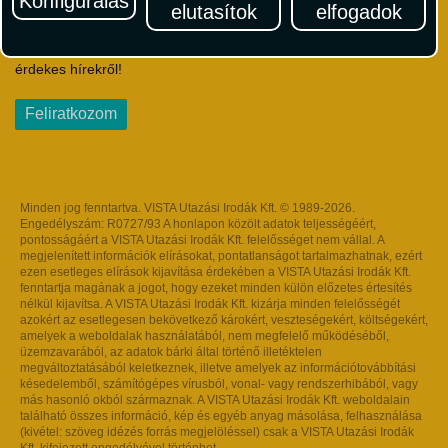
Konfigurálás
elutasítok
elfogadok
Iratkozzon fel Magyarország egyik legszínesebb utazási
hírlevelére! Értesüljön időben a legfrissebb utazási akciókról és
érdekes hírekről!
Feliratkozom
Minden jog fenntartva. VISTA Utazási Irodák Kft. © 1989-2026.
Engedélyszám: R0727/93 A honlapon közölt adatok teljességéért,
pontosságáért a VISTA Utazási Irodák Kft. felelősséget nem vállal. A
megjelenített információk elírásokat, pontatlanságot tartalmazhatnak, ezért
ezen esetleges elírások kijavítása érdekében a VISTA Utazási Irodák Kft.
fenntartja magának a jogot, hogy ezeket minden külön előzetes értesítés
nélkül kijavítsa. A VISTA Utazási Irodák Kft. kizárja minden felelősségét
azokért az esetlegesen bekövetkező károkért, veszteségekért, költségekért,
amelyek a weboldalak használatából, nem megfelelő működéséből,
üzemzavarából, az adatok bárki által történő illetéktelen
megváltoztatásából keletkeznek, illetve amelyek az információtovábbítási
késedelemből, számítógépes vírusból, vonal- vagy rendszerhibából, vagy
más hasonló okból származnak. A VISTA Utazási Irodák Kft. weboldalain
található összes információ, kép és egyéb anyag másolása, felhasználása
(kivétel: szöveg idézés forrás megjelöléssel) csak a VISTA Utazási Irodák