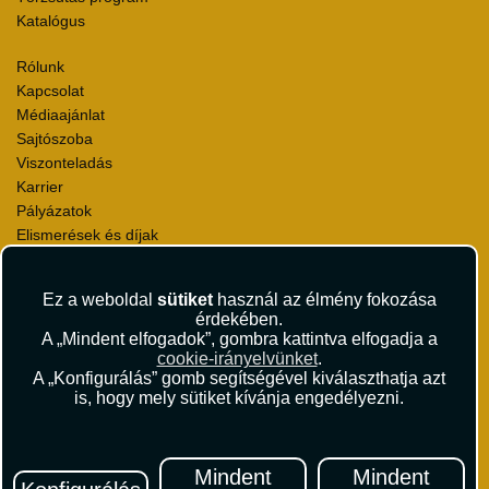
Katalógus
Rólunk
Kapcsolat
Médiaajánlat
Sajtószoba
Viszonteladás
Karrier
Pályázatok
Elismerések és díjak
Környezettudatosság
Ez a weboldal
sütiket
használ az élmény fokozása
Utazási Csomag Szerződési Feltételek
érdekében.
Útlemondás-biztosítás Szerződési Feltételek
A „Mindent elfogadok”, gombra kattintva elfogadja a
Utasbiztosítás Szerződési Feltételek
cookie-irányelvünket
.
Repülőjegy Szerződési Feltételek
A „Konfigurálás” gomb segítségével kiválaszthatja azt
is, hogy mely sütiket kívánja engedélyezni.
Adatvédelem
Impresszum
Hírlevél
Mindent
Mindent