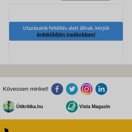
Utazásaink feltöltés alatt állnak, kérjük
érdeklődjön irodánkban!
Kövessen minket!
Útikritika.hu
Vista Magazin