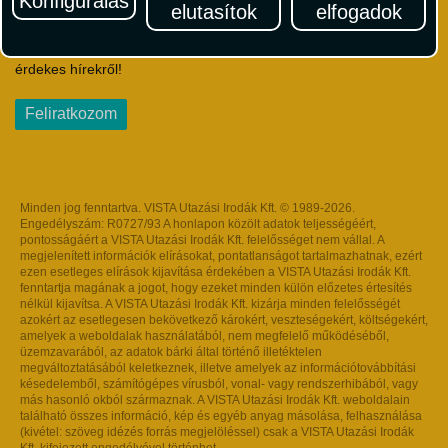
Konfigurálás
elutasítok
elfogadok
Iratkozzon fel Magyarország egyik legszínesebb utazási
hírlevelére! Értesüljön időben a legfrissebb utazási akciókról és
érdekes hírekről!
Feliratkozom
Minden jog fenntartva. VISTA Utazási Irodák Kft. © 1989-2026.
Engedélyszám: R0727/93 A honlapon közölt adatok teljességéért,
pontosságáért a VISTA Utazási Irodák Kft. felelősséget nem vállal. A
megjelenített információk elírásokat, pontatlanságot tartalmazhatnak, ezért
ezen esetleges elírások kijavítása érdekében a VISTA Utazási Irodák Kft.
fenntartja magának a jogot, hogy ezeket minden külön előzetes értesítés
nélkül kijavítsa. A VISTA Utazási Irodák Kft. kizárja minden felelősségét
azokért az esetlegesen bekövetkező károkért, veszteségekért, költségekért,
amelyek a weboldalak használatából, nem megfelelő működéséből,
üzemzavarából, az adatok bárki által történő illetéktelen
megváltoztatásából keletkeznek, illetve amelyek az információtovábbítási
késedelemből, számítógépes vírusból, vonal- vagy rendszerhibából, vagy
más hasonló okból származnak. A VISTA Utazási Irodák Kft. weboldalain
található összes információ, kép és egyéb anyag másolása, felhasználása
(kivétel: szöveg idézés forrás megjelöléssel) csak a VISTA Utazási Irodák