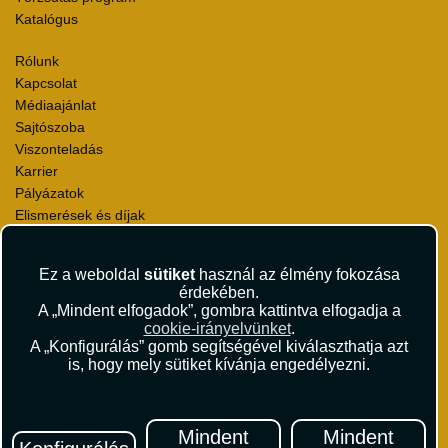
Katalógus
Rólunk
Kapcsolat
Médiaajánlat
Sajtószoba
Viszonteladás
Karrier
Pályázatok
Elismerések és díjak
Környezettudatosság
Ez a weboldal
sütiket
használ az élmény fokozása
Utazási Csomag Szerződési Feltételek
érdekében.
Útlemondás-biztosítás Szerződési Feltételek
A „Mindent elfogadok”, gombra kattintva elfogadja a
Utasbiztosítás Szerződési Feltételek
cookie-irányelvünket
.
Repülőjegy Szerződési Feltételek
A „Konfigurálás” gomb segítségével kiválaszthatja azt
is, hogy mely sütiket kívánja engedélyezni.
Adatvédelem
Impresszum
Hírlevél
Mindent
Mindent