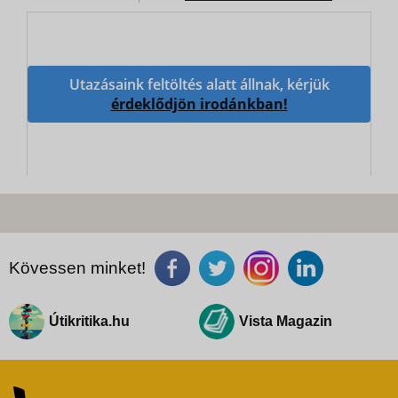
Utazásaink feltöltés alatt állnak, kérjük
érdeklődjön irodánkban!
Kövessen minket!
Útikritika.hu
Vista Magazin