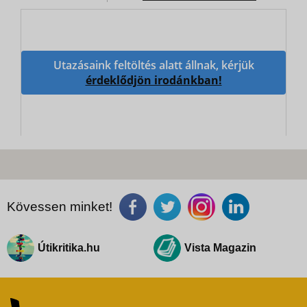
Utazásaink feltöltés alatt állnak, kérjük
érdeklődjön irodánkban!
Kövessen minket!
Útikritika.hu
Vista Magazin