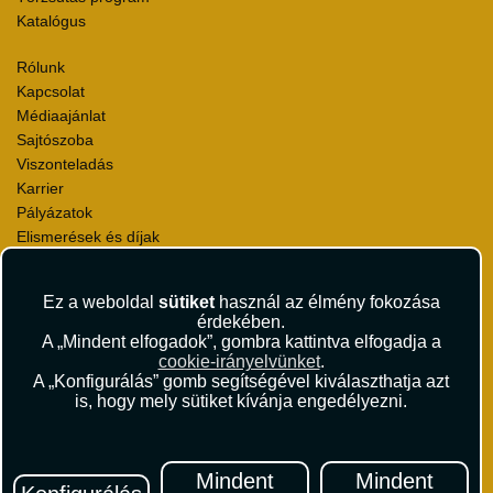
Katalógus
Rólunk
Kapcsolat
Médiaajánlat
Sajtószoba
Viszonteladás
Karrier
Pályázatok
Elismerések és díjak
Környezettudatosság
Ez a weboldal
sütiket
használ az élmény fokozása
Utazási Csomag Szerződési Feltételek
érdekében.
Útlemondás-biztosítás Szerződési Feltételek
A „Mindent elfogadok”, gombra kattintva elfogadja a
Utasbiztosítás Szerződési Feltételek
cookie-irányelvünket
.
Repülőjegy Szerződési Feltételek
A „Konfigurálás” gomb segítségével kiválaszthatja azt
is, hogy mely sütiket kívánja engedélyezni.
Adatvédelem
Impresszum
Hírlevél
Mindent
Mindent