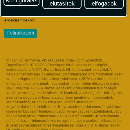
Konfigurálás
elutasítok
elfogadok
Iratkozzon fel Magyarország egyik legszínesebb utazási
hírlevelére! Értesüljön időben a legfrissebb utazási akciókról és
érdekes hírekről!
Feliratkozom
Minden jog fenntartva. VISTA Utazási Irodák Kft. © 1989-2026.
Engedélyszám: R0727/93 A honlapon közölt adatok teljességéért,
pontosságáért a VISTA Utazási Irodák Kft. felelősséget nem vállal. A
megjelenített információk elírásokat, pontatlanságot tartalmazhatnak, ezért
ezen esetleges elírások kijavítása érdekében a VISTA Utazási Irodák Kft.
fenntartja magának a jogot, hogy ezeket minden külön előzetes értesítés
nélkül kijavítsa. A VISTA Utazási Irodák Kft. kizárja minden felelősségét
azokért az esetlegesen bekövetkező károkért, veszteségekért, költségekért,
amelyek a weboldalak használatából, nem megfelelő működéséből,
üzemzavarából, az adatok bárki által történő illetéktelen
megváltoztatásából keletkeznek, illetve amelyek az információtovábbítási
késedelemből, számítógépes vírusból, vonal- vagy rendszerhibából, vagy
más hasonló okból származnak. A VISTA Utazási Irodák Kft. weboldalain
található összes információ, kép és egyéb anyag másolása, felhasználása
(kivétel: szöveg idézés forrás megjelöléssel) csak a VISTA Utazási Irodák